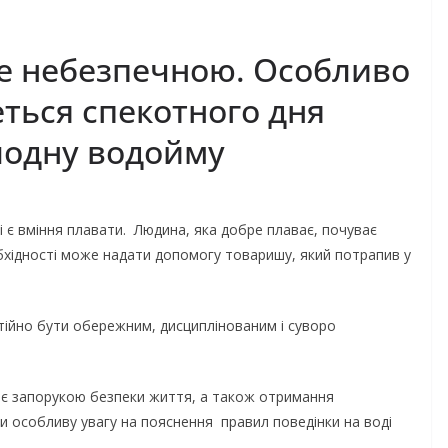
е небезпечною. Особливо
еться спекотного дня
лодну водойму
є вміння плавати. Людина, яка добре плаває, почуває
обхідності може надати допомогу товаришу, який потрапив у
стійно бути обережним, дисциплінованим і суворо
і є запорукою безпеки життя, а також отримання
ти особливу увагу на пояснення правил поведінки на воді