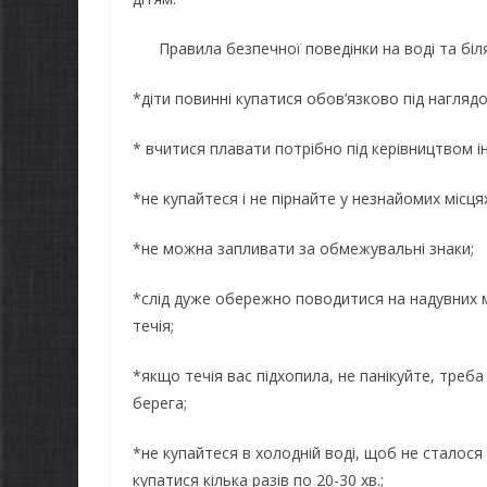
Правила безпечної поведінки на воді та біля
*діти повинні купатися обов’язково під нагляд
* вчитися плавати потрібно під керівництвом і
*не купайтеся i не пірнайте у незнайомих місця
*не можна запливати за обмежувальні знаки;
*слід дуже обережно поводитися на надувних м
течія;
*якщо течія вас підхопила, не панікуйте, треб
берега;
*не купайтеся в холодній воді, щоб не сталос
купатися кiлька разів по 20-30 хв.;