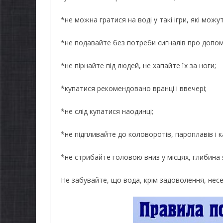
*не можна гратися на воді у такі ігри, які мож
*не подавайте без потреби сигналів про допом
*не пірнайте під людей, не хапайте їх за ноги;
*купатися рекомендовано вранці i ввечері;
*не слід купатися наодинці;
*не підпливайте до коловоротів, пароплавів i к
НОВИНИ
*не стрибайте головою вниз у місцях, глибина 
Останн
Не забувайте, що вода, крім задоволення, несе
НОВИНИ
погода
Батьки майбутніх
жителі
першокласників уже
справж