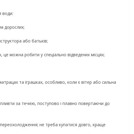
 води:
ом дорослих;
нструктора або батьків;
х, це можна робити у спеціально відведених місцях;
атрацах та іграшках, особливо, коли є вітер або сильна
а пливти за течією, поступово i плавно повертаючи до
я переохолодження; не треба купатися довго, краще