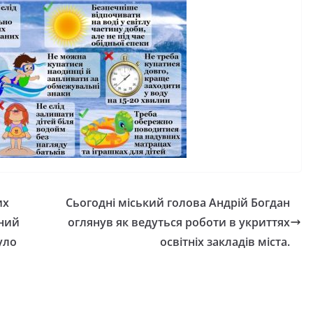
України
06.08.2026
gormr
gormr
их
Сьогодні міський голова Андрій Богдан
шний
оглянув як ведуться роботи в укриттях
уло
освітніх закладів міста.