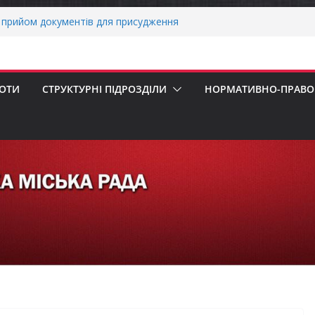
прийом документів для присудження
Міністрів України за вагомий внесок у
ргетичної стійкості України
вників бізнесу!
еалізація програми «Діалог влади та
БОТИ
СТРУКТУРНІ ПІДРОЗДІЛИ
НОРМАТИВНО-ПРАВОВ
х першокласників уже можуть оформити
ра»
 погода випробовує жителів громади
ньою спекою