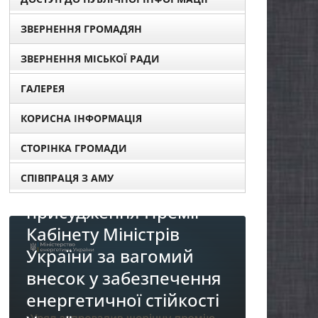
ЗВЕРНЕННЯ ГРОМАДЯН
ЗВЕРНЕННЯ МІСЬКОЇ РАДИ
ГАЛЕРЕЯ
КОРИСНА ІНФОРМАЦІЯ
СТОРІНКА ГРОМАДИ
СПІВПРАЦЯ З АМУ
ів для
мії
в
НОВИНИ
мий
До уваги представників
ечення
бізнесу!
йкості