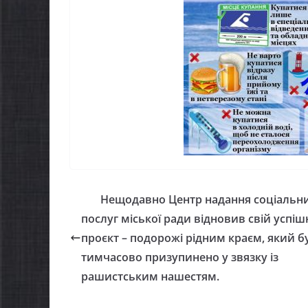
можуть оформити
спекою
«Пакунок школяра»
06.08.2026
06.08.2026
gormr
Нещодавно Центр надання соціальн
послуг міської ради відновив свій успі
проєкт – подорожі рідним краєм, який б
тимчасово призупинено у звязку із
рашистським нашестям.