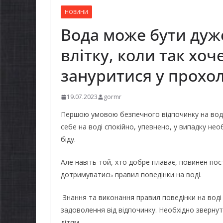
НОВИНИ
Вода може бути дуж
влітку, коли так хоч
зануритися у прохо
19.07.2023
gormr
Першою умовою безпечного відпочинку на воді 
себе на воді спокійно, упевнено, у випадку не
біду.
Але навіть той, хто добре плаває, повинен по
дотримуватись правил поведінки на воді.
Знання та виконання правил поведінки на вод
задоволення від відпочинку. Необхідно зверну
дітям.