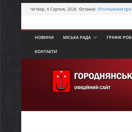
Перейти
Останні:
Оголошення про 
Четвер, 6 Серпня, 2026
до
Премії Кабінету 
забезпечення ене
вмісту
До уваги предста
Продовжується р
НОВИНИ
МІСЬКА РАДА
ГРАФІК РО
бізнесу»
Батьки майбутні
«Пакунок школя
КОНТАКТИ
Останніми днями
справжньою літ