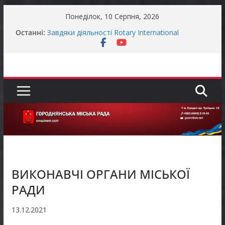
Перейти
Понеділок, 10 Серпня, 2026
до
До уваги підприємців!
Останні:
вмісту
Завдяки діяльності Rotary International
започатковано проєкт «Здоров’я дітей
України»
ЗАГАЛЬНОНАЦІОНАЛЬНА ХВИЛИНА
МОВЧАННЯ
ЗАГАЛЬНОНАЦІОНАЛЬНА ХВИЛИНА
МОВЧАННЯ
Ми й так сім’я: чи справді реєстрація шлюбу
нічого не змінює?
ВИКОНАВЧІ ОРГАНИ МІСЬКОЇ
РАДИ
13.12.2021