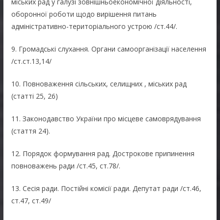
міських рад у галузі зовнішньоекономічної діяльності,
оборонної роботи щодо вирішення питань
адміністративно-територіального устрою /ст.44/.
9. Громадські слухання. Органи самоорганізації населення
/ст.ст.13,14/
10. Повноваження сільських, селищних , міських рад
(статті 25, 26)
11. Законодавство України про місцеве самоврядування
(стаття 24).
12. Порядок формування рад. Дострокове припинення
повноважень ради /ст.45, ст.78/.
13. Сесія ради. Постійні комісії ради. Депутат ради /ст.46,
ст.47, ст.49/