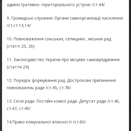
адміністративно-територіального устрою /ст.44/.
9. Громадські слухання. Органи самоорганізації населення
/ст.ст.13,14/
10. Повноваження сільських, селищних , міських рад
(статті 25, 26)
11. Законодавство України про місцеве самоврядування
(стаття 24).
12. Порядок формування рад. Дострокове припинення
повноважень ради /ст.45, ст.78/.
13. Сесія ради. Постійні комісії ради. Депутат ради /ст.46,
ст.47, ст.49/
14.Право комунальної власності /ст.60/.