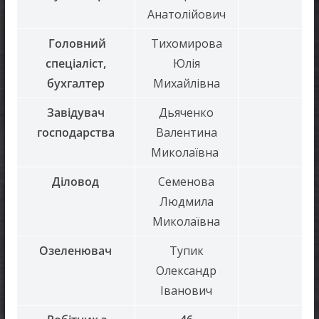
Анатолійович
Головний
Тихомирова
спеціаліст
,
Юлія
бухгалтер
Михайлівна
Завідувач
Дьяченко
господарства
Валентина
Миколаївна
Діловод
Семенова
Людмила
Миколаївна
Озеленювач
Тупик
Олександр
Іванович