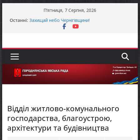
Перейти
П’ятниця, 7 Серпня, 2026
До уваги представників бізнесу!
до
Останні:
Захищай небо Чернігівщини!
вмісту
Батьки майбутніх першокласників уже можуть
оформити «Пакунок школяра»
Останніми днями погода випробовує жителів
громади справжньою літньою спекою
Оголошення про прийом документів для
присудження Премії Кабінету Міністрів України
за вагомий внесок у забезпечення
енергетичної стійкості України
Відділ житлово-комунального
господарства, благоустрою,
архітектури та будівництва