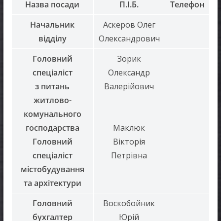
Назва посади
П.І.Б.
Телефон
Начальник
Аскеров Олег
відділу
Олександрович
Головний
Зорик
спеціаліст
Олександр
з питань
Валерійович
житлово-
комунального
господарства
Маклюк
Головний
Вікторія
спеціаліст
Петрівна
містобудування
та архітектури
Головний
Воскобойник
бухгалтер
Юрій