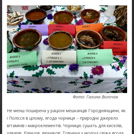
Фото: Галина Волочок
Не менш поширена у раціоні мешканців Городнянщини, як
і Полісся в цілому, ягода чорниця – природнє джерело
вітамінів і макроелементів. Чорницю сушать для киселів,
узварів, блінцов, вірєніков. Товчена у молоці свіжа ягода