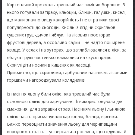
Картопляний крохмаль тривалий час заміняв борошно. З
нього готували затіраху, кльоцки, блінци, галушки, киселі,
що мали значно вищу калорійність і не втратили своєї
популярності до сьогодні. Кисіль із ягід чи скригльов –
сушених груш-дичок і яблук. На лісових просторах
фруктові дерева, а особливо садки – не надто поширене
явище. У селах і на хуторах, що заглиблювалися в ліси, за
яблука-груші частенько наймалися на якусь працю.
Скриглі діти носили в кишенях як ласощі.
Прикметно, що скриглями, гарбузовим насінням, лісовими
горішками нагороджували колядників.
Із насіння льону били олію, яка тривалий час була
основною олією для харчування. Її використовували для
смаження, для заправки страв. Насінням льону і льняною
олією часто присмачували картоплю, блінци, вірєніки.
Важко переоцінити значення льону для Чернігівщини
впродовж століть – універсальна рослина, що годувала й