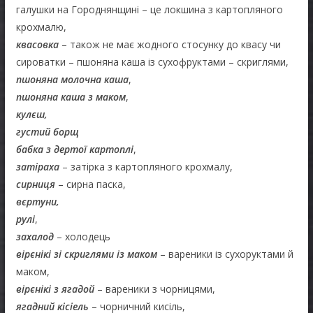
галушки на Городнянщині – це локшина з картопляного
крохмалю,
квасовка
– також не має жодного стосунку до квасу чи
сироватки – пшоняна каша із сухофруктами – скриглями,
пшоняна молочна каша
,
пшоняна каша з маком
,
кулєш,
густий борщ
бабка з дертої картоплі
,
затіраха
– затірка з картопляного крохмалу,
сирниця
– сирна паска,
вєртуни,
рулі
,
захалод
– холодець
вірєнікі зі скриглями із маком
– вареники із сухоруктами й
маком,
вірєнікі з ягадой
– вареники з чорницями,
ягадний кісіель
– чорничний кисіль,