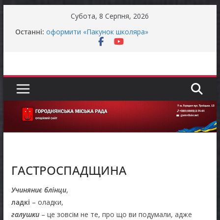
Перейти
Субота, 8 Серпня, 2026
до
Батьки майбутніх першокласників уже можуть
Останні:
вмісту
оформити «Пакунок школяра»
ЗАГАЛЬНОНАЦІОНАЛЬНА ХВИЛИНА
МОВЧАННЯ
Як отримати компенсацію за товари, придбані
для ветеранського бізнесу
Уповноважений Верховної Ради України з
прав людини проводить опитування щодо
реалізації права осіб з інвалідністю на працю
Захищай небо Чернігівщини!
ГАСТРОСПАДЩИНА
Учиняниє блінци
,
ладкі
– оладки,
галушки
– це зовсім не те, про що ви подумали, адже