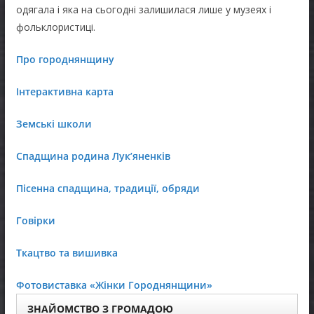
одягала і яка на сьогодні залишилася лише у музеях і
фольклористиці.
Про городнянщину
Інтерактивна карта
Земські школи
Спадщина родина Лукʼяненків
Пісенна спадщина, традиції, обряди
Говірки
Ткацтво та вишивка
Фотовиставка «Жінки Городнянщини»
ЗНАЙОМСТВО З ГРОМАДОЮ