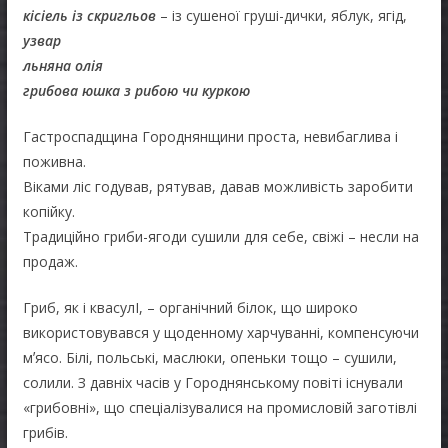
кісіель із скригльов
– із сушеної груші-дички, яблук, ягід,
узвар
льняна олія
грибова юшка з рибою чи куркою
Гастроспадщина Городнянщини проста, невибаглива і
поживна.
Віками ліс годував, рятував, давав можливість заробити
копійку.
Традиційно гриби-ягоди сушили для себе, свіжі – несли на
продаж.
Гриб, як і квасулІ, – органічний білок, що широко
використовувався у щоденному харчуванні, компенсуючи
мʼясо. Білі, польські, маслюки, опеньки тощо – сушили,
солили. З давніх часів у Городнянському повіті існували
«грибовні», що спеціалізувалися на промисловій заготівлі
грибів.