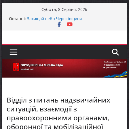
Перейти
Субота, 8 Серпня, 2026
до
Останні:
Захищай небо Чернігівщини!
вмісту
Батьки майбутніх першокласників уже можуть
оформити «Пакунок школяра»
Останніми днями погода випробовує жителів
громади справжньою літньою спекою
Як отримати компенсацію за товари, придбані
для ветеранського бізнесу
Уповноважений Верховної Ради України з
прав людини проводить опитування щодо
реалізації права осіб з інвалідністю на працю
Відділ з питань надзвичайних
ситуацій, взаємодії з
правоохоронними органами,
оборонної та мобілізаційної