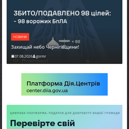
НОВ
НОВИНИ
Бат
Захищай небо Чернігівщини!
мож
07.08.2026
gormr
06.