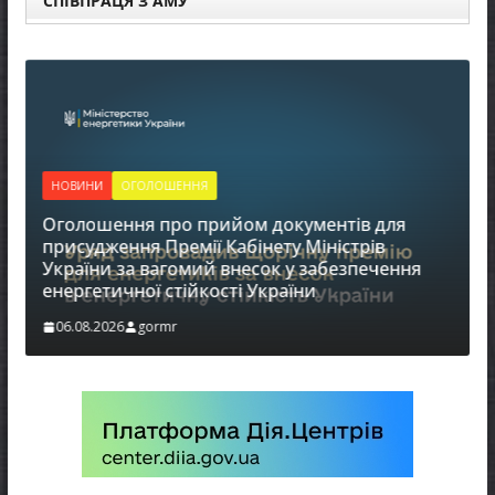
СПІВПРАЦЯ З АМУ
НОВИНИ
ОГОЛОШЕННЯ
Н
Оголошення про прийом документів для
До
присудження Премії Кабінету Міністрів
України за вагомий внесок у забезпечення
0
енергетичної стійкості України
06.08.2026
gormr