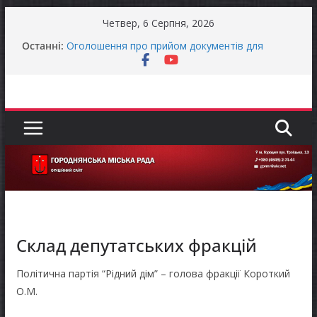
Перейти
Четвер, 6 Серпня, 2026
до
Останні:
Оголошення про прийом документів для
вмісту
присудження Премії Кабінету Міністрів України
за вагомий внесок у забезпечення
енергетичної стійкості України
До уваги представників бізнесу!
Продовжується реалізація програми «Діалог
влади та бізнесу»
Батьки майбутніх першокласників уже можуть
оформити «Пакунок школяра»
Останніми днями погода випробовує жителів
громади справжньою літньою спекою
Склад депутатських фракцій
Політична партія “Рідний дім” – голова фракції Короткий
О.М.