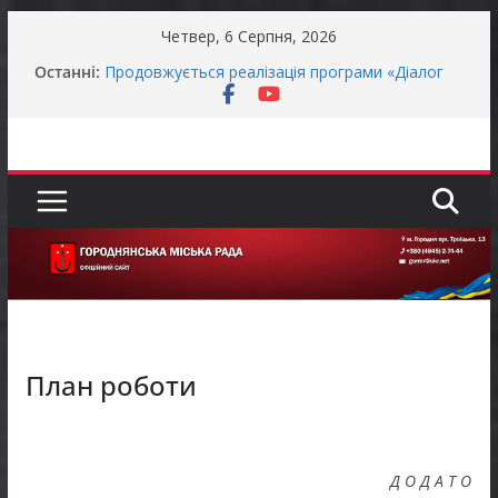
Перейти
Четвер, 6 Серпня, 2026
до
Останні:
Продовжується реалізація програми «Діалог
вмісту
влади та бізнесу»
Батьки майбутніх першокласників уже можуть
оформити «Пакунок школяра»
Останніми днями погода випробовує жителів
громади справжньою літньою спекою
Оголошення про прийом документів для
присудження Премії Кабінету Міністрів України
за вагомий внесок у забезпечення
енергетичної стійкості України
До уваги представників бізнесу!
План роботи
Д О Д А Т О