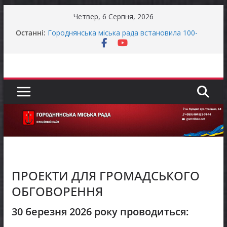
Перейти
Четвер, 6 Серпня, 2026
до
Оголошення про своєчасну сплату земельного
Останні:
податку та мінімального податкового
вмісту
зобов’язання (МПЗ)
Городнянська міська рада встановила 100-
відсоткові податкові пільги для територій,
щодо яких прийнято рішення про обов’язкову
евакуацію населення
Відбулась 45-та сесія Городнянської міської
ради восьмого скликання
Фахівці із супроводу ветеранів війни та
демобілізованих осіб в Городнянській громаді
ЗАГАЛЬНОНАЦІОНАЛЬНА ХВИЛИНА
МОВЧАННЯ
ПРОЕКТИ ДЛЯ ГРОМАДСЬКОГО
ОБГОВОРЕННЯ
30 березня 2026 року проводиться: