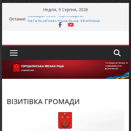
Перейти
Неділя, 9 Серпня, 2026
до
Останні:
Захищай небо Чернігівщини!
вмісту
ЗАГАЛЬНОНАЦІОНАЛЬНА ХВИЛИНА
МОВЧАННЯ
ЗАГАЛЬНОНАЦІОНАЛЬНА ХВИЛИНА
МОВЧАННЯ
Як отримати компенсацію за товари, придбані
для ветеранського бізнесу
Уповноважений Верховної Ради України з
прав людини проводить опитування щодо
реалізації права осіб з інвалідністю на працю
ВІЗИТІВКА ГРОМАДИ