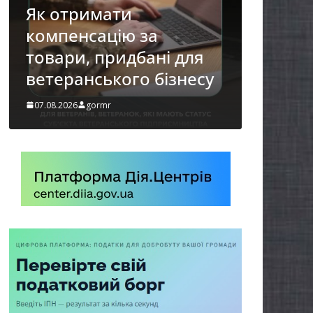
осіб з інвалідністю на
працю
і для
07.08.2026
gormr
ізнесу