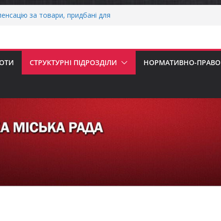
енсацію за товари, придбані для
знесу
ерховної Ради України з прав людини
ання щодо реалізації права осіб з
працю
БОТИ
СТРУКТУРНІ ПІДРОЗДІЛИ
НОРМАТИВНО-ПРАВОВ
нігівщини!
НАЛЬНА ХВИЛИНА МОВЧАННЯ
НАЛЬНА ХВИЛИНА МОВЧАННЯ