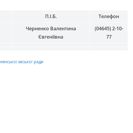
П.І.Б.
Телефон
Черненко Валентина
(04645) 2-10-
Євгеніївна
77
нянської міської ради