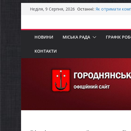
Перейти
Останні:
Як отримати комп
Неділя, 9 Серпня, 2026
до
ветеранського бі
Уповноважений В
вмісту
проводить опитув
інвалідністю на 
НОВИНИ
МІСЬКА РАДА
ГРАФІК РО
Захищай небо Чер
ЗАГАЛЬНОНАЦІО
ЗАГАЛЬНОНАЦІО
КОНТАКТИ