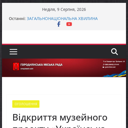
Перейти
Неділя, 9 Серпня, 2026
до
Захищай небо Чернігівщини!
Останні:
ЗАГАЛЬНОНАЦІОНАЛЬНА ХВИЛИНА
вмісту
МОВЧАННЯ
ЗАГАЛЬНОНАЦІОНАЛЬНА ХВИЛИНА
МОВЧАННЯ
Як отримати компенсацію за товари, придбані
для ветеранського бізнесу
Уповноважений Верховної Ради України з
прав людини проводить опитування щодо
реалізації права осіб з інвалідністю на працю
ОГОЛОШЕННЯ
Відкриття музейного