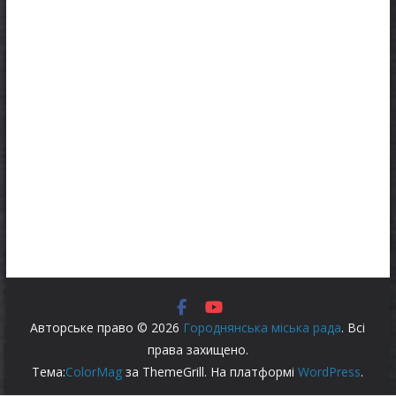
Авторське право © 2026
Городнянська міська рада
. Всі
права захищено.
Тема:
ColorMag
за ThemeGrill. На платформі
WordPress
.