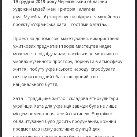
19 грудня 2019 року
Чернігівський обласний
художній музей імені Григорія Галагана
(вул. Музейна, 6) запрошує на відкриття музейного
проєкту «Українська хата – гостями багата».
Проект за допомогою макетування, використання
ужиткових предметів і творів мистецтва надає
можливість відвідувачам, наскільки це можливо в
умовах музейного простору, поринути в атмосферу
життя і побуту українського народу, спробувати
осягнути складний і багатошаровий світ
національного буття.
Хата – традиційне житло і складова етнокультури
українців. Хата для українця завжди була не лише
місцем помешкання, але й святинею. Внутрішнє
облаштування було досить продуманим, кожний
предмет мав низку важливих функцій для
повсякдення, продуманим було і саме зонування