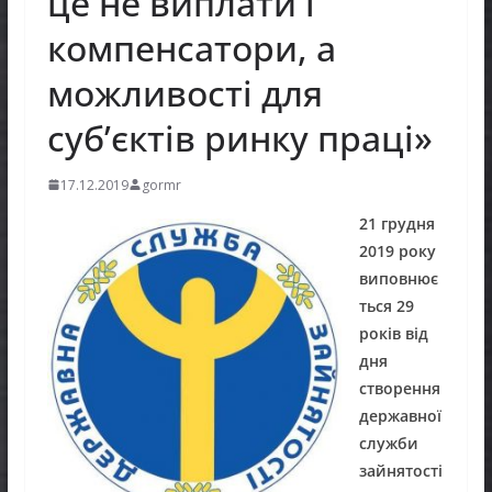
це не виплати і
компенсатори, а
можливості для
суб’єктів ринку праці»
17.12.2019
gormr
21 грудня
2019 року
виповнює
ться 29
років від
дня
створення
державної
служби
зайнятості