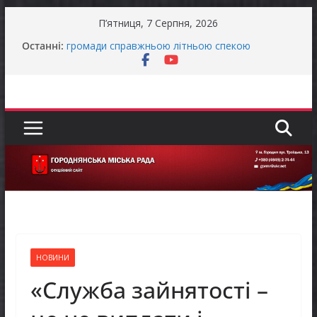
Перейти
П’ятниця, 7 Серпня, 2026
до
Останніми днями погода випробовує жителів
Останні:
вмісту
громади справжньою літньою спекою
Як отримати компенсацію за товари, придбані
для ветеранського бізнесу
Уповноважений Верховної Ради України з
прав людини проводить опитування щодо
реалізації права осіб з інвалідністю на працю
Захищай небо Чернігівщини!
Батьки майбутніх першокласників уже можуть
оформити «Пакунок школяра»
НОВИНИ
«Служба зайнятості –