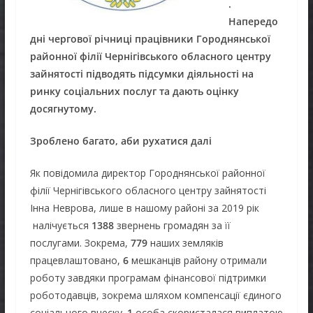
.
Напередо
дні чергової річниці працівники Городнянської
районної філії Чернігівського обласного центру
зайнятості підводять підсумки діяльності на
ринку соціальних послуг та дають оцінку
досягнутому.
Зроблено багато, аби рухатися далі
Як повідомила директор Городнянської районної
філії Чернігівського обласного центру зайнятості
Інна Неврова, лише в нашому районі за 2019 рік
налічується
1388
звернень громадян за її
послугами. Зокрема,
779
наших земляків
працевлаштовано,
6
мешканців району отримали
роботу завдяки програмам фінансової підтримки
роботодавців, зокрема шляхом компенсації єдиного
соціального внеску.
1
особа скористалася виплатою