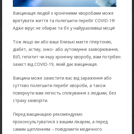
Вакцинація людей з хронічними хворобами може
врятувати життя та полегшити перебіг COVID-19!
Адже вірус не обирає та б’є у найуразливіші місця!
Тож якщо ви або ваші близькі маєте гіпертонію,
діабет, астму, онко- або аутоімунне захворювання,
ВІЛ, гепатит чи іншу хронічну хворобу, вам потрібен
захист від COVID-19, який дає вакцинація.
Вакцина може захистити вас від зараження або
суттєво полегшити перебіг хвороби, а також
повернути вам легкість спілкування з людьми, без
страху захворіти.
Перед вакцинацією рекомендуємо
проконсультуватися з вашим лікарем, а перед
самим щепленням – повідомити медичного