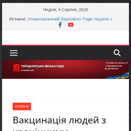
Перейти
Неділя, 9 Серпня, 2026
до
Останні:
Уповноважений Верховної Ради України з
вмісту
прав людини проводить опитування щодо
реалізації права осіб з інвалідністю на працю
Захищай небо Чернігівщини!
Батьки майбутніх першокласників уже можуть
оформити «Пакунок школяра»
ЗАГАЛЬНОНАЦІОНАЛЬНА ХВИЛИНА
МОВЧАННЯ
Як отримати компенсацію за товари, придбані
для ветеранського бізнесу
НОВИНИ
Вакцинація людей з