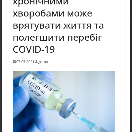
хронічними
хворобами може
врятувати життя та
полегшити перебіг
COVID-19
07.05.2021
gormr