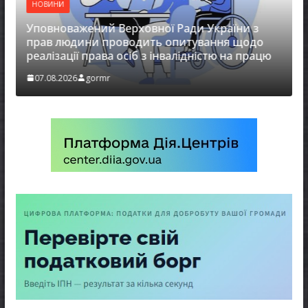
НОВИНИ
Уповноважений Верховної Ради України з
прав людини проводить опитування щодо
реалізації права осіб з інвалідністю на працю
З
07.08.2026
gormr