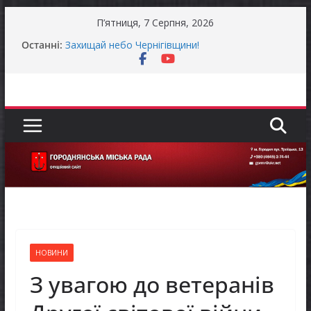
Перейти
П’ятниця, 7 Серпня, 2026
до
Останні:
Захищай небо Чернігівщини!
вмісту
Батьки майбутніх першокласників уже можуть
оформити «Пакунок школяра»
Останніми днями погода випробовує жителів
громади справжньою літньою спекою
Як отримати компенсацію за товари, придбані
для ветеранського бізнесу
Уповноважений Верховної Ради України з
прав людини проводить опитування щодо
реалізації права осіб з інвалідністю на працю
НОВИНИ
З увагою до ветеранів