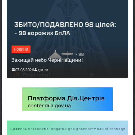
НОВ
НОВИНИ
Бат
Захищай небо Чернігівщини!
мож
07.08.2026
gormr
06.