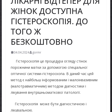
ЛІКАРНІ ВІДТЕПЕР ДЛЯ
ЖІНОК ДОСТУПНА
ГІСТЕРОСКОПІЯ. ДО
ТОГО Ж
БЕЗКОШТОВНО
04.04.2024
gormr
Гістероскопія це процедура огляду стінок
порожнини матки за допомогою спеціальної
оптичної системи-гістероскопа. В даний час цей
метод є найбільш інформованим і малоінвазивним
(малотравматичним) методом діагностики і
лікування внутрішньоматкової патології.
Гістероскопія може бути діагностичною і
лікувальною.