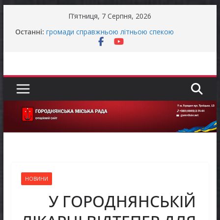
Перейти
П’ятниця, 7 Серпня, 2026
до
Останніми днями погода випробовує жителів
Останні:
громади справжньою літньою спекою
вмісту
Як отримати компенсацію за товари, придбані
для ветеранського бізнесу
Уповноважений Верховної Ради України з
прав людини проводить опитування щодо
реалізації права осіб з інвалідністю на працю
Захищай небо Чернігівщини!
Батьки майбутніх першокласників уже можуть
оформити «Пакунок школяра»
НОВИНИ
У ГОРОДНЯНСЬКІЙ