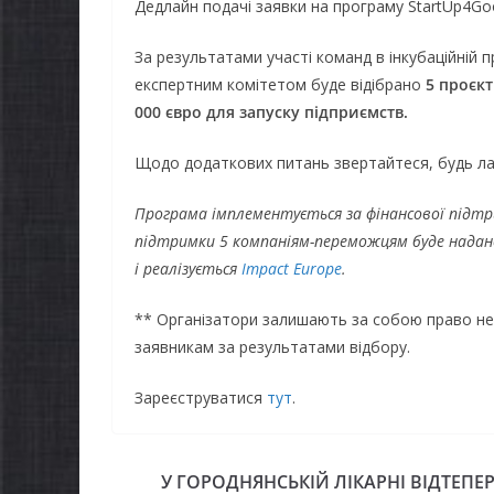
Дедлайн подачі заявки на програму StartUp4Go
осіб з інвалідністю на
Захищ
працю
Черні
За результатами участі команд в інкубаційній 
експертним комітетом буде відібрано
5 проєкт
07.08.2026
gormr
07.08.2026
000 євро для запуску підприємств.
Щодо додаткових питань звертайтеся, будь лас
Програма імплементується за фінансової підт
підтримки 5 компаніям-переможцям буде надан
і реалізується
Impact Europe
.
** Організатори залишають за собою право не
заявникам за результатами відбору.
Зареєструватися
тут
.
У ГОРОДНЯНСЬКІЙ ЛІКАРНІ ВІДТЕПЕР