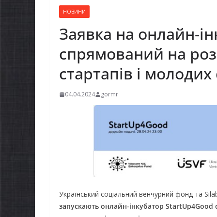
НОВИНИ
Заявка на онлайн-ін
спрямований на роз
стартапів і молодих
04.04.2024
gormr
Український соціальний венчурний фонд та Silab 
запускають онлайн-інкубатор
StartUp
4
Good
с