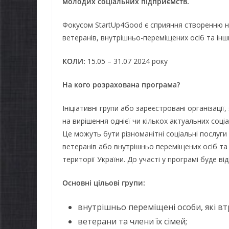
молодих соціальних підприємств.
Фокусом StartUp4Good є сприяння створенню но
ветеранів, внутрішньо-переміщених осіб та інш
КОЛИ:
15.05 – 31.07 2024 року
На кого розрахована програма?
Ініціативні групи або зареєстровані організації
на вирішення однієї чи кількох актуальних соці
Це можуть бути різноманітні соціальні послуг
ветеранів або внутрішньо переміщених осіб та 
території України. До участі у програмі буде ві
Основні цільові групи:
внутрішньо переміщені особи, які вт
ветерани та члени їх сімей;