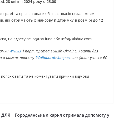
od:
28 квітня 2024 року о 23:00
ай небо
можуть оформ
гівщини!
«Пакунок школ
програмі та презентованих бізнес-планів незалежним
ів, які отримають фінансову підтримку в розмірі до 12
gormr
06.08.2026
gormr
ка, на адресу hello@usv.fund або info@silabua.com
римки
WNISEF
і партнерства з SILab Ukraine. Кошти для
о в рамках проєкту
#Collaborate4Impact
, що фінансується ЄС
 пояснювати та не коментувати причини відмови
 ДЛЯ
Городнянська лікарня отримала допомогу у