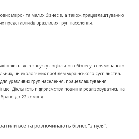
вих мікро- та малих бізнесів, а також працевлаштуванню
их представників вразливих груп населення.
, які мають ідею запуску соціального бізнесу, спрямованого
альних, чи екологічних проблем українського суспільства.
и для уразливих груп населення, працевлаштування
інше. Діяльність підприємства повинна реалізовуватись на
дібрано до 22 команд.
ратили все та розпочинають бізнес “з нуля”;