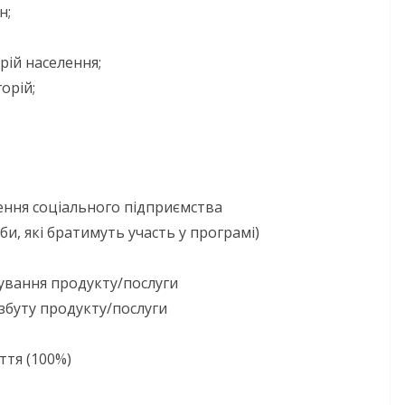
н;
ій населення;
орій;
рення соціального підприємства
би, які братимуть участь у програмі)
ування продукту/послуги
збуту продукту/послуги
НОВИНИ
ття (100%)
Батьки майбутн
першокласникі