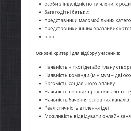
особи з інвалідністю та члени їх роди
багатодітні батьки;
представники маломобільних категор
представники інших вразливих катег
інші.
Основні критерії для відбору учасників:
Наявність чіткої ідеї або плану ство
Наявність команди (мінімум – дві осо
НОВИНИ
Вагомість соціального впливу
Уповноважений
Наявність перших продажів або тест
Верховної Ради
Наявність бачення основних каналів 
Реалістичність втілення ідеї
України з прав людини
Можливість відвідувати онлайн заня
проводить опитування
щодо реалізації права
НОВИНИ