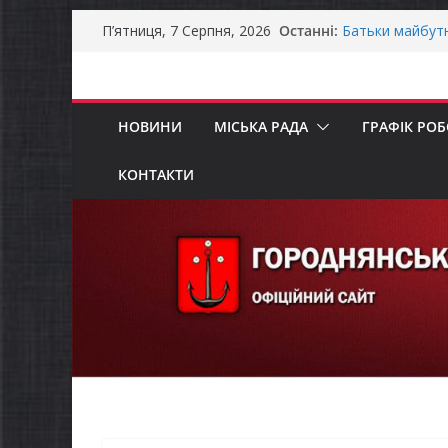
Перейти
Останні:
Батьки майбут
П’ятниця, 7 Серпня, 2026
до
«Пакунок школ
Останніми дня
вмісту
справжньою лі
Оголошення пр
НОВИНИ
МІСЬКА РАДА
ГРАФІК РО
Премії Кабінету
забезпечення е
Уповноважений
КОНТАКТИ
проводить опит
інвалідністю н
Захищай небо Ч