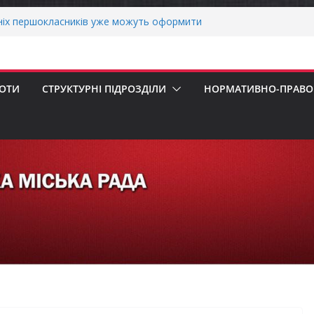
ніх першокласників уже можуть оформити
яра»
ми погода випробовує жителів громади
тньою спекою
о прийом документів для присудження
БОТИ
СТРУКТУРНІ ПІДРОЗДІЛИ
НОРМАТИВНО-ПРАВОВ
 Міністрів України за вагомий внесок у
нергетичної стійкості України
 Верховної Ради України з прав людини
ування щодо реалізації права осіб з
а працю
ернігівщини!