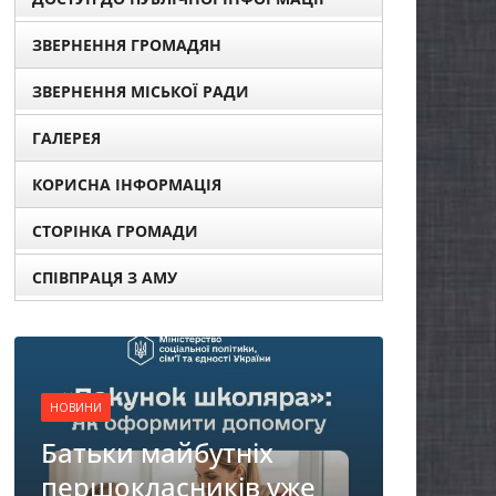
ЗВЕРНЕННЯ ГРОМАДЯН
ЗВЕРНЕННЯ МІСЬКОЇ РАДИ
ГАЛЕРЕЯ
КОРИСНА ІНФОРМАЦІЯ
СТОРІНКА ГРОМАДИ
СПІВПРАЦЯ З АМУ
НОВИНИ
Останніми днями
погода випробовує
іх
жителів громади
в уже
справжньою літньою