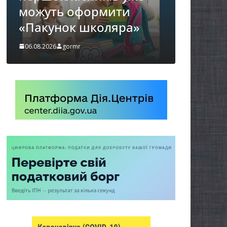
ити
спекою
яра»
06.08.2026
gormr