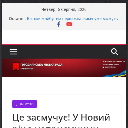
Перейти
Четвер, 6 Серпня, 2026
до
Продовжується реалізація програми «Діалог
Останні:
влади та бізнесу»
вмісту
Батьки майбутніх першокласників уже можуть
оформити «Пакунок школяра»
Останніми днями погода випробовує жителів
громади справжньою літньою спекою
Оголошення про прийом документів для
присудження Премії Кабінету Міністрів України
за вагомий внесок у забезпечення
енергетичної стійкості України
До уваги представників бізнесу!
ЦЕ ЗАСМУЧУЄ
Це засмучує! У Новий