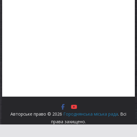
Авторське право © 2026
Городнянська міська рада
. Всі
права захищено.
Тема:
ColorMag
за ThemeGrill. На платформі
WordPress
.