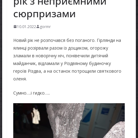
рік з неприємними
сюрпризами
10.01.2022
gormr
Новий рік не розпочався без поганого. Гірлянди на
ялинці розірвали разом із дощиком, огорожу
зламали в новорічну ніч, понівечили дитячий
майданчик, відламали у Різдвяному будиночку
героїв Різдва, а на останок потрощили святкового
оленя.
Сумно….і гидко…..