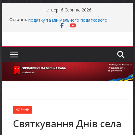
Перейти
Четвер, 6 Серпня, 2026
до
Останні:
Оголошення про своєчасну сплату земельного
вмісту
податку та мінімального податкового
зобов’язання (МПЗ)
Городнянська міська рада встановила 100-
відсоткові податкові пільги для територій,
щодо яких прийнято рішення про обов’язкову
евакуацію населення
Відбулась 45-та сесія Городнянської міської
ради восьмого скликання
Фахівці із супроводу ветеранів війни та
демобілізованих осіб в Городнянській громаді
ЗАГАЛЬНОНАЦІОНАЛЬНА ХВИЛИНА
МОВЧАННЯ
НОВИНИ
Святкування Днів села