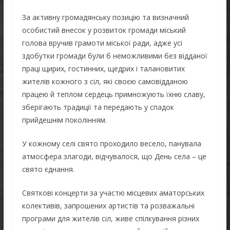
За активну громадянську позицію та визначний
особистий внесок у розвиток громади міський
голова вручив грамоти міської ради, адже усі
здобутки громади були б неможливими без відданої
праці щирих, гостинних, щедрих і талановитих
жителів кожного з сіл, які своєю самовідданою
працею й теплом сердець примножують їхню славу,
зберігають традиції та передають у спадок
прийдешнім поколінням.
У кожному селі свято проходило весело, панувала
атмосфера злагоди, відчувалося, що День села – це
свято єднання.
Святкові концерти за участю місцевих аматорських
колективів, запрошених артистів та розважальні
програми для жителів сіл, живе спілкування різних