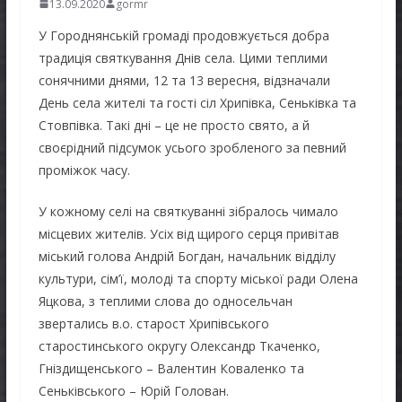
13.09.2020
gormr
У Городнянській громаді продовжується добра
традиція святкування Днів села. Цими теплими
сонячними днями, 12 та 13 вересня, відзначали
День села жителі та гості сіл Хрипівка, Сеньківка та
Стовпівка. Такі дні – це не просто свято, а й
своєрідний підсумок усього зробленого за певний
проміжок часу.
У кожному селі на святкуванні зібралось чимало
місцевих жителів. Усіх від щирого серця привітав
міський голова Андрій Богдан, начальник відділу
культури, сім’ї, молоді та спорту міської ради Олена
Яцкова, з теплими слова до односельчан
звертались в.о. старост Хрипівського
старостинського округу Олександр Ткаченко,
Гніздищенського – Валентин Коваленко та
Сеньківського – Юрій Голован.