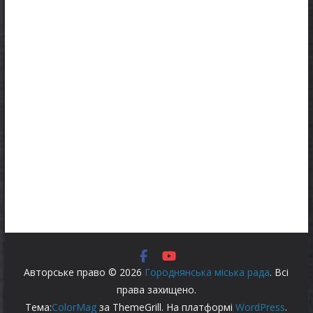
Авторське право © 2026
Городнянська міська рада
. Всі
права захищено.
Тема:
ColorMag
за ThemeGrill. На платформі
WordPress
.