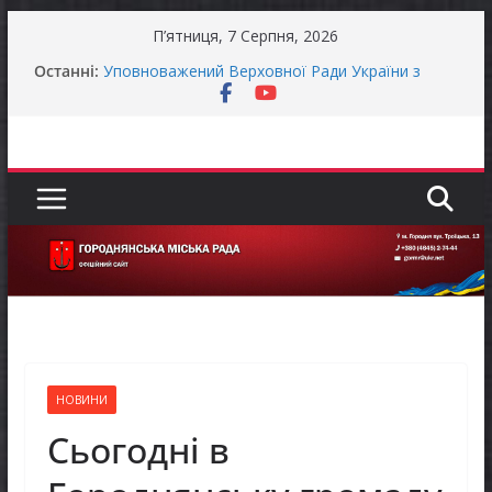
Перейти
П’ятниця, 7 Серпня, 2026
до
Оголошення про прийом документів для
Останні:
присудження Премії Кабінету Міністрів України
вмісту
за вагомий внесок у забезпечення
енергетичної стійкості України
Уповноважений Верховної Ради України з
прав людини проводить опитування щодо
реалізації права осіб з інвалідністю на працю
Захищай небо Чернігівщини!
Батьки майбутніх першокласників уже можуть
оформити «Пакунок школяра»
Останніми днями погода випробовує жителів
громади справжньою літньою спекою
НОВИНИ
Сьогодні в