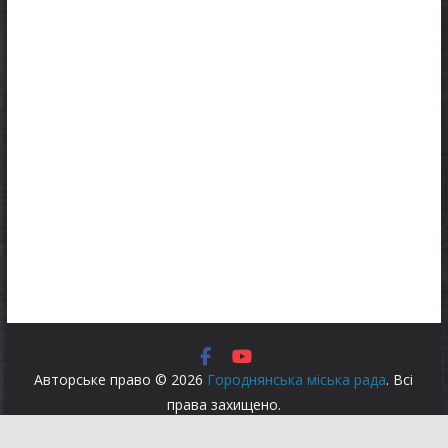
Авторське право © 2026
Городнянська міська рада
. Всі
права захищено.
Тема:
ColorMag
за ThemeGrill. На платформі
WordPress
.