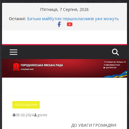
Перейти
П’ятниця, 7 Серпня, 2026
до
Останні:
Батьки майбутніх першокласників уже можуть
вмісту
оформити «Пакунок школяра»
Останніми днями погода випробовує жителів
громади справжньою літньою спекою
Оголошення про прийом документів для
присудження Премії Кабінету Міністрів України
за вагомий внесок у забезпечення
енергетичної стійкості України
До уваги представників бізнесу!
Продовжується реалізація програми «Діалог
влади та бізнесу»
ОГОЛОШЕННЯ
05.03.2024
gormr
ДО УВАГИ ГРОМАДЯН!