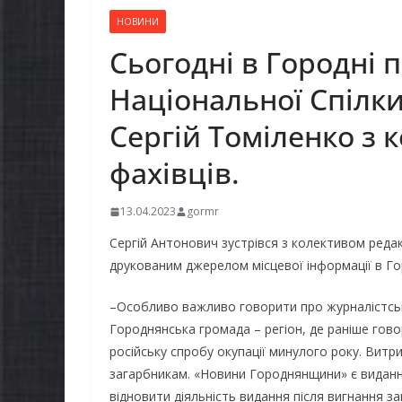
НОВИНИ
Сьогодні в Городні 
Національної Спілки
Сергій Томіленко з
фахівців.
13.04.2023
gormr
Сергій Антонович зустрівся з колективом редак
друкованим джерелом місцевої інформації в Го
–Особливо важливо говорити про журналістськ
Городнянська громада – регіон, де раніше гов
російську спробу окупації минулого року. Витрим
загарбникам. «Новини Городнянщини» є виданням
відновити діяльність видання після вигнання з