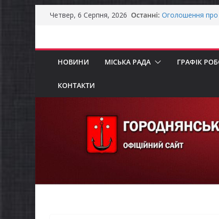
Перейти
Останні:
Останніми днями
Четвер, 6 Серпня, 2026
до
справжньою літ
Оголошення про 
вмісту
Премії Кабінету 
забезпечення ене
НОВИНИ
МІСЬКА РАДА
ГРАФІК РО
До уваги предста
Продовжується р
бізнесу»
КОНТАКТИ
Батьки майбутні
«Пакунок школя