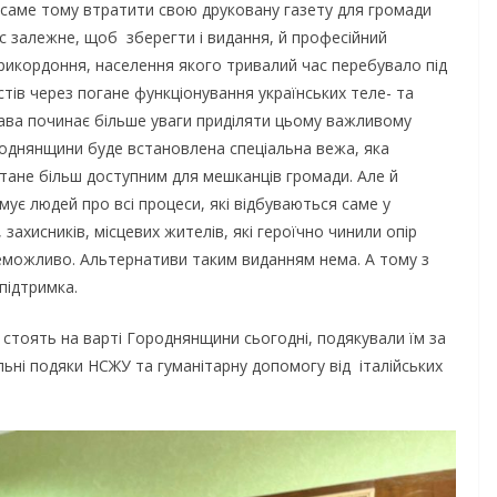
, саме тому втратити свою друковану газету для громади
с залежне, щоб зберегти і видання, й професійний
икордоння, населення якого тривалий час перебувало під
тів через погане функціонування українських теле- та
ржава починає більше уваги приділяти цьому важливому
роднянщини буде встановлена спеціальна вежа, яка
стане більш доступним для мешканців громади. Але й
мує людей про всі процеси, які відбуваються саме у
НОВИНИ
ОГОЛОШЕННЯ
 захисників, місцевих жителів, які героїчно чинили опір
Оголошення про
неможливо. Альтернативи таким виданням нема. А тому з
 підтримка.
прийом документів для
присудження Премії
і стоять на варті Городнянщини сьогодні, подякували їм за
Кабінету Міністрів
альні подяки НСЖУ та гуманітарну допомогу від італійських
ями
України за вагомий
овує
внесок у забезпечення
ди
енергетичної стійкості
ітньою