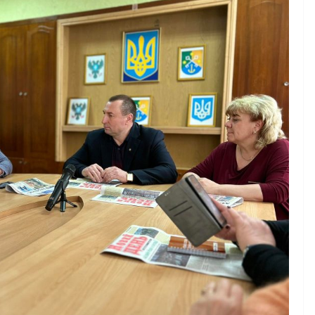
України
06.08.2026
gormr