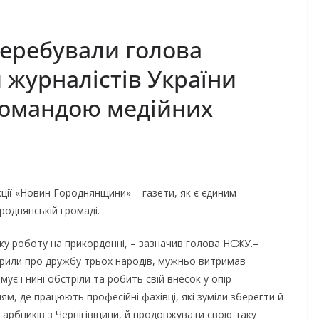
перебували голова
 журналістів України
 командою медійних
ції «Новин Городнянщини» – газети, як є єдиним
роднянській громаді.
у роботу на прикордонні, – зазначив голова НСЖУ.–
орили про дружбу трьох народів, мужньо витримав
ує і нині обстріли та робить свій внесок у опір
, де працюють професійні фахівці, які зуміли зберегти й
агарбників з Чернігівщини, й продовжувати свою таку