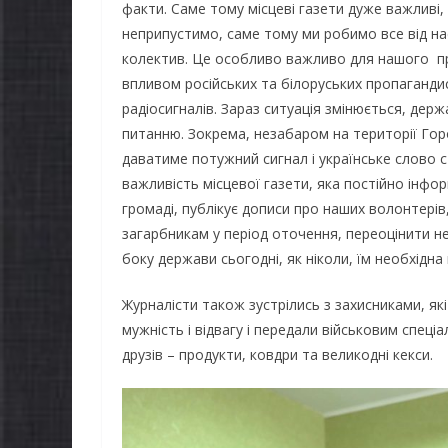
факти. Саме тому місцеві газети дуже важливі
неприпустимо, саме тому ми робимо все від на
колектив. Це особливо важливо для нашого пр
впливом російських та білоруських пропагандис
радіосигналів. Зараз ситуація змінюється, де
питанню. Зокрема, незабаром на території Го
даватиме потужний сигнал і українське слово 
важливість місцевої газети, яка постійно інфор
громаді, публікує дописи про наших волонтерів,
загарбникам у період оточення, переоцінити 
боку держави сьогодні, як ніколи, їм необхідна
Журналісти також зустрілись з захисниками, як
НОВИНИ
мужність і відвагу і передали військовим спеці
Останніми дн
друзів – продукти, ковдри та великодні кекси.
погода випроб
и майбутніх
жителів грома
окласників уже
справжньою л