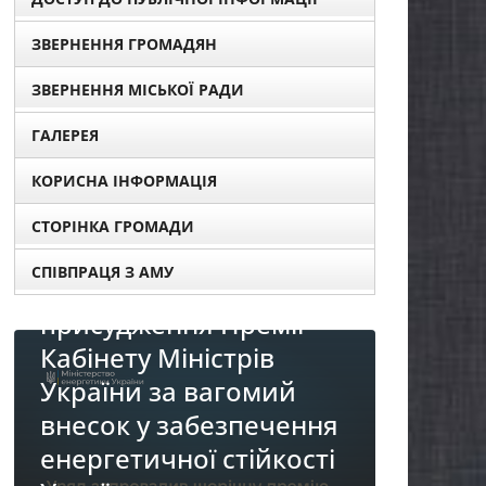
ЗВЕРНЕННЯ ГРОМАДЯН
ЗВЕРНЕННЯ МІСЬКОЇ РАДИ
ГАЛЕРЕЯ
КОРИСНА ІНФОРМАЦІЯ
СТОРІНКА ГРОМАДИ
СПІВПРАЦЯ З АМУ
НОВИНИ
НОВИНИ
Продо
До уваги представників
реалі
бізнесу!
«Діало