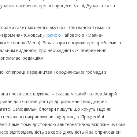
ування населення про всі процеси, які відбуваються і в
акторами газет місцевого «кутка» –Світланою Томаш з
«Променя» (Сновськ),
Іриною
Гайовою з «Маяка»
шого слова» (Мена). Редактори говорили про проблеми, з
нальним виданням, про необхідність їх збереження і
 допомагає редакціям.
ї співпраці керівництва Городнянської громади з
ана преса своє віджила, – сказав міський голова Андрій
дкриває для читачів доступ до різноманітних джерел
багато. Самодіяльні блогери пишуть що хочуть і що як
 спеціально викривлюючи інформацію. Професійні
рівня. Саме тому достойною альтернативою всіляким чуткам
несе відповідальність за свою діяльність й за оприлюднені