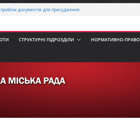
 погода випробовує жителів громади
ньою спекою
прийом документів для присудження
Міністрів України за вагомий внесок у
ргетичної стійкості України
БОТИ
СТРУКТУРНІ ПІДРОЗДІЛИ
НОРМАТИВНО-ПРАВОВ
вників бізнесу!
еалізація програми «Діалог влади та
х першокласників уже можуть оформити
ра»