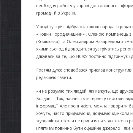
необхідну роботу у справі достовірного інформ
громаді, й в Україні.
У ході зустрічі відбулась також нарада із ред
«Новин Городнянщини» , Оленою Компанець з 
(Корюківка) та Олександром Назаренком з «На
якими сьогодні доводиться зустрічатись регіо
дякували за те, що НСЖУ постійно підтримує і
Гостям дуже сподобався приклад конструктивно
редакцією газети.
–Я не розумію тих людей, які кажуть, що друков
Богдан. – Так, наявність інтернету сьогодні ві
інформації. Але про її якість можна говорити 
хочуть, часто придумуючи, додумуючи,інколи й
журналісти ніколи не принизяться до такого 
і пліткам повинно бути офіційне джерело , яке 