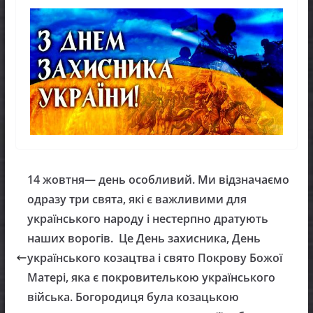
14 жовтня— день особливий. Ми відзначаємо
одразу три свята, які є важливими для
українського народу і нестерпно дратують
наших ворогів. Це День захисника, День
українського козацтва і свято Покрову Божої
Матері, яка є покровителькою українського
війська. Богородиця була козацькою