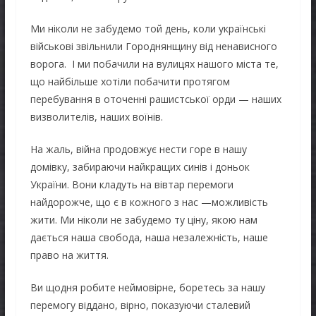
Ми ніколи не забудемо той день, коли українські
військові звільнили Городнянщину від ненависного
ворога. І ми побачили на вулицях нашого міста те,
що найбільше хотіли побачити протягом
перебування в оточенні рашистської орди — наших
визволителів, наших воїнів.
На жаль, війна продовжує нести горе в нашу
домівку, забираючи найкращих синів і доньок
України. Вони кладуть на вівтар перемоги
найдорожче, що є в кожного з нас —можливість
жити. Ми ніколи не забудемо ту ціну, якою нам
дається наша свобода, наша незалежність, наше
право на життя.
Ви щодня робите неймовірне, боретесь за нашу
перемогу віддано, вірно, показуючи сталевий