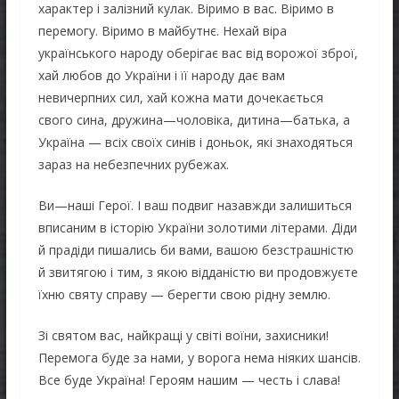
характер і залізний кулак. Віримо в вас. Віримо в
перемогу. Віримо в майбутнє. Нехай віра
українського народу оберігає вас від ворожої зброї,
хай любов до України і її народу дає вам
невичерпних сил, хай кожна мати дочекається
свого сина, дружина—чоловіка, дитина—батька, а
Україна — всіх своїх синів і доньок, які знаходяться
зараз на небезпечних рубежах.
Ви—наші Герої. І ваш подвиг назавжди залишиться
вписаним в історію України золотими літерами. Діди
й прадіди пишались би вами, вашою безстрашністю
й звитягою і тим, з якою відданістю ви продовжуєте
їхню святу справу — берегти свою рідну землю.
Зі святом вас, найкращі у світі воїни, захисники!
Перемога буде за нами, у ворога нема ніяких шансів.
Все буде Україна! Героям нашим — честь і слава!