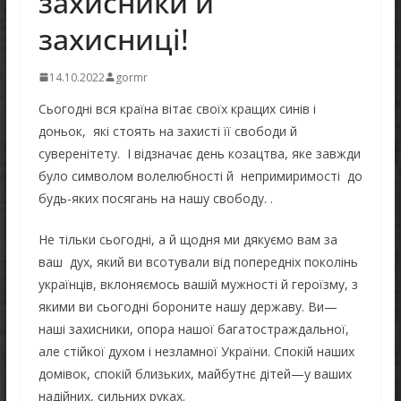
захисники й
захисниці!
14.10.2022
gormr
Сьогодні вся країна вітає своїх кращих синів і
доньок, які стоять на захисті її свободи й
суверенітету. І відзначає день козацтва, яке завжди
було символом волелюбності й непримиримості до
будь-яких посягань на нашу свободу. .
Не тільки сьогодні, а й щодня ми дякуємо вам за
ваш дух, який ви всотували від попередніх поколінь
українців, вклоняємось вашій мужності й героїзму, з
якими ви сьогодні бороните нашу державу. Ви—
наші захисники, опора нашої багатостраждальної,
але стійкої духом і незламної України. Спокій наших
домівок, спокій близьких, майбутнє дітей—у ваших
надійних, сильних руках.