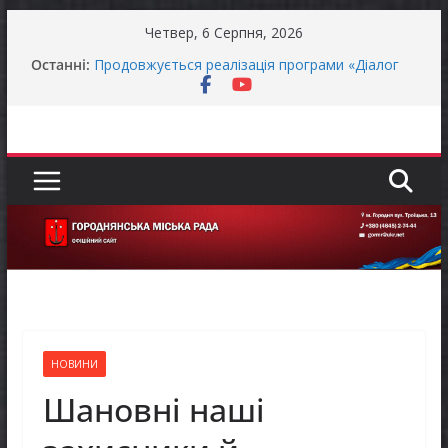
Перейти
Четвер, 6 Серпня, 2026
до
ЗАГАЛЬНОНАЦІОНАЛЬНА ХВИЛИНА
Останні:
МОВЧАННЯ
вмісту
Продовжується реалізація програми «Діалог
влади та бізнесу»
Городнянська міська рада встановила 100-
відсоткові податкові пільги для територій,
щодо яких прийнято рішення про обов’язкову
евакуацію населення
Відбулась 45-та сесія Городнянської міської
ради восьмого скликання
Фахівці із супроводу ветеранів війни та
демобілізованих осіб в Городнянській громаді
НОВИНИ
Шановні наші