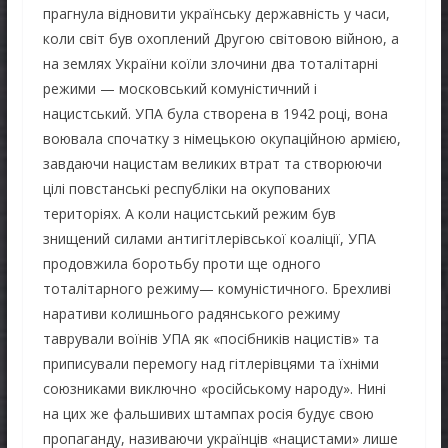
прагнула відновити українську державність у часи,
коли світ був охоплений Другою світовою війною, а
на землях України коїли злочини два тоталітарні
режими — московський комуністичний і
нацистський. УПА була створена в 1942 році, вона
воювала спочатку з німецькою окупаційною армією,
завдаючи нацистам великих втрат та створюючи
цілі повстанські республіки на окупованих
територіях. А коли нацистський режим був
знищений силами антигітлерівської коаліції, УПА
продовжила боротьбу проти ще одного
тоталітарного режиму— комуністичного. Брехливі
наративи колишнього радянського режиму
таврували воїнів УПА як «посібників нацистів» та
приписували перемогу над гітлерівцями та їхніми
союзниками виключно «російському народу». Нині
на цих же фальшивих штампах росія будує свою
пропаганду, називаючи українців «нацистами» лише