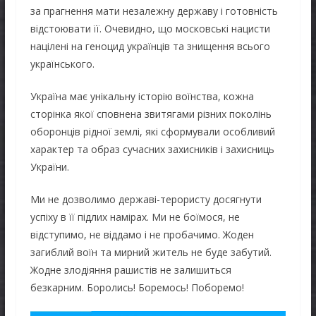
за прагнення мати незалежну державу і готовність
відстоювати її. Очевидно, що московські нацисти
націлені на геноцид українців та знищення всього
українського.
Україна має унікальну історію воїнства, кожна
сторінка якої сповнена звитягами різних поколінь
оборонців рідної землі, які сформували особливий
характер та образ сучасних захисників і захисниць
України.
Ми не дозволимо державі-терористу досягнути
успіху в її підлих намірах. Ми не боїмося, не
відступимо, не віддамо і не пробачимо. Жоден
загиблий воїн та мирний житель не буде забутий.
Жодне злодіяння рашистів не залишиться
безкарним. Боролись! Боремось! Поборемо!