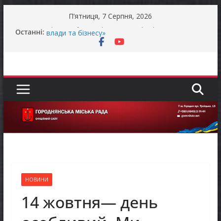
Перейти
П’ятниця, 7 Серпня, 2026
до
Продовжується реалізація програми «Діалог
Останні:
вмісту
влади та бізнесу»
Батьки майбутніх першокласників уже можуть
оформити «Пакунок школяра»
Останніми днями погода випробовує жителів
громади справжньою літньою спекою
Оголошення про прийом документів для
присудження Премії Кабінету Міністрів України
за вагомий внесок у забезпечення
енергетичної стійкості України
До уваги представників бізнесу!
НОВИНИ
14 жовтня— день