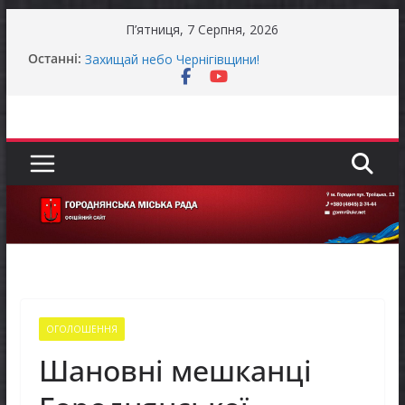
Перейти
П’ятниця, 7 Серпня, 2026
до
До уваги представників бізнесу!
Останні:
вмісту
Захищай небо Чернігівщини!
Батьки майбутніх першокласників уже можуть
оформити «Пакунок школяра»
Останніми днями погода випробовує жителів
громади справжньою літньою спекою
Оголошення про прийом документів для
присудження Премії Кабінету Міністрів України
за вагомий внесок у забезпечення
енергетичної стійкості України
ОГОЛОШЕННЯ
Шановні мешканці