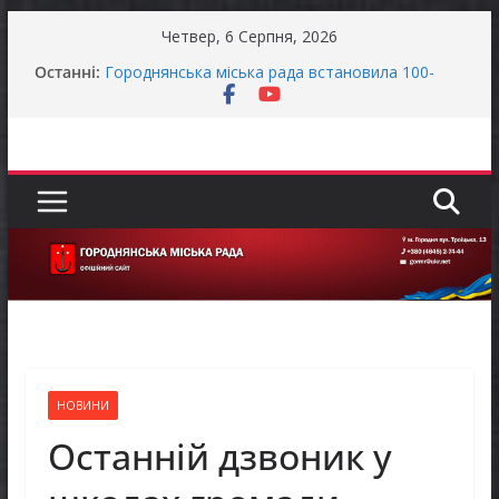
Перейти
Четвер, 6 Серпня, 2026
до
Оголошення про своєчасну сплату земельного
Останні:
вмісту
податку та мінімального податкового
зобов’язання (МПЗ)
Городнянська міська рада встановила 100-
відсоткові податкові пільги для територій,
щодо яких прийнято рішення про обов’язкову
евакуацію населення
Відбулась 45-та сесія Городнянської міської
ради восьмого скликання
Фахівці із супроводу ветеранів війни та
демобілізованих осіб в Городнянській громаді
ЗАГАЛЬНОНАЦІОНАЛЬНА ХВИЛИНА
МОВЧАННЯ
НОВИНИ
Останній дзвоник у