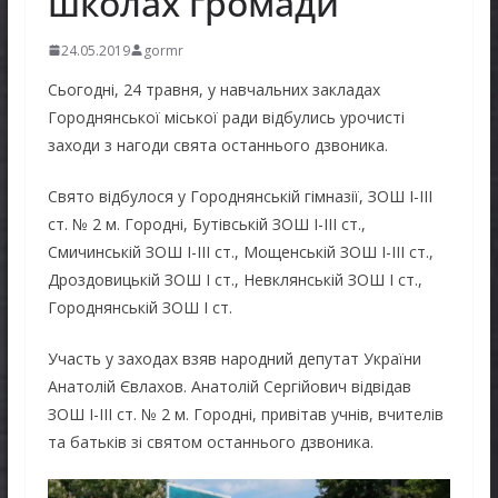
школах громади
24.05.2019
gormr
Сьогодні, 24 травня, у навчальних закладах
Городнянської міської ради відбулись урочисті
заходи з нагоди свята останнього дзвоника.
Свято відбулося у Городнянській гімназії, ЗОШ I-III
ст. № 2 м. Городні, Бутівській ЗОШ I-III ст.,
Смичинській ЗОШ I-III ст., Мощенській ЗОШ I-III ст.,
Дроздовицькій ЗОШ I ст., Невклянській ЗОШ I ст.,
Городнянській ЗОШ I ст.
Участь у заходах взяв народний депутат України
Анатолій Євлахов. Анатолій Сергійович відвідав
ЗОШ I-III ст. № 2 м. Городні, привітав учнів, вчителів
та батьків зі святом останнього дзвоника.