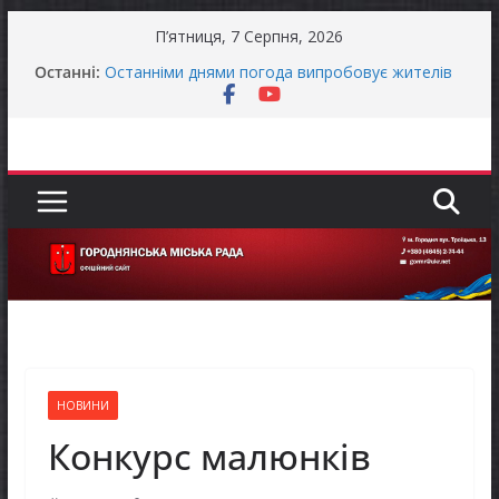
Перейти
П’ятниця, 7 Серпня, 2026
до
Останні:
Останніми днями погода випробовує жителів
вмісту
громади справжньою літньою спекою
Оголошення про прийом документів для
присудження Премії Кабінету Міністрів України
за вагомий внесок у забезпечення
енергетичної стійкості України
До уваги представників бізнесу!
Захищай небо Чернігівщини!
Батьки майбутніх першокласників уже можуть
оформити «Пакунок школяра»
НОВИНИ
Конкурс малюнків