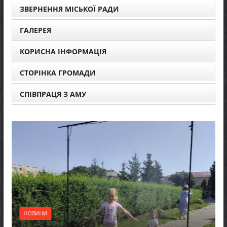
ЗВЕРНЕННЯ МІСЬКОЇ РАДИ
ГАЛЕРЕЯ
КОРИСНА ІНФОРМАЦІЯ
СТОРІНКА ГРОМАДИ
СПІВПРАЦЯ З АМУ
НОВИН
Оголо
присуд
НОВИНИ
Україн