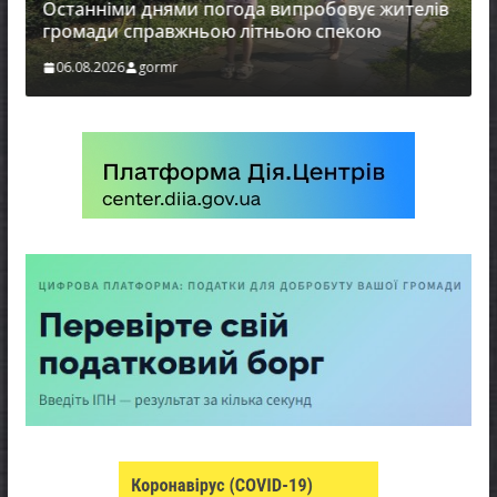
енерге
Останніми днями погода випробовує жителів
громади справжньою літньою спекою
06.08.
06.08.2026
gormr