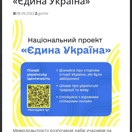
«Єдина Україна»
08.09.2022
gormr
Мінмолодьспорту розпочинає набір учасників на