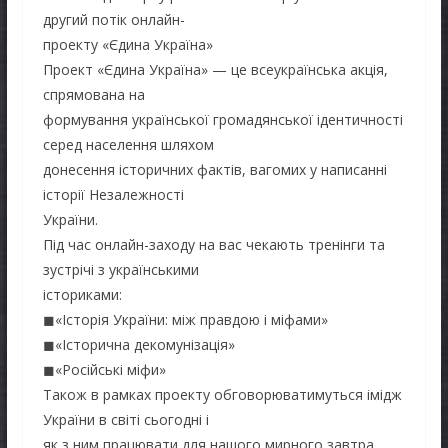
другий потік онлайн-
проекту «Єдина Україна»
Проект «Єдина Україна» — це всеукраїнська акція,
спрямована на
формування української громадянської ідентичності
серед населення шляхом
донесення історичних фактів, вагомих у написанні
історії Незалежності
України.
Під час онлайн-заходу на вас чекають тренінги та
зустрічі з українськими
істориками:
◼«Історія України: між правдою і міфами»
◼«Історична декомунізація»
◼«Російські міфи»
Також в рамках проекту обговорюватимуться імідж
України в світі сьогодні і
як з ним працювати для нашого мирного завтра.