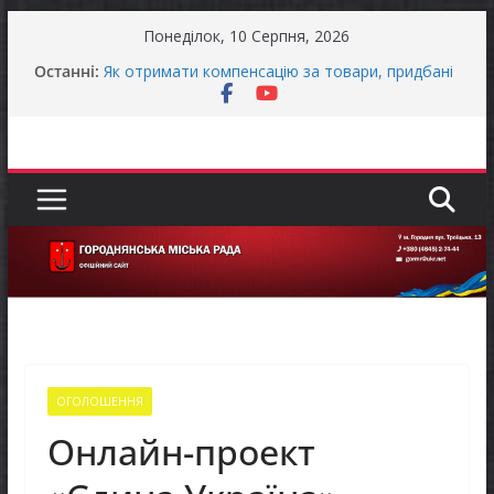
Перейти
Понеділок, 10 Серпня, 2026
до
Останні:
Як отримати компенсацію за товари, придбані
вмісту
для ветеранського бізнесу
Уповноважений Верховної Ради України з
прав людини проводить опитування щодо
реалізації права осіб з інвалідністю на працю
Захищай небо Чернігівщини!
ЗАГАЛЬНОНАЦІОНАЛЬНА ХВИЛИНА
МОВЧАННЯ
ЗАГАЛЬНОНАЦІОНАЛЬНА ХВИЛИНА
МОВЧАННЯ
ОГОЛОШЕННЯ
Онлайн-проект