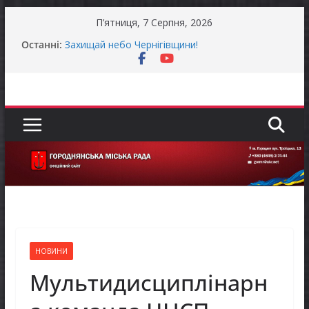
Перейти
П’ятниця, 7 Серпня, 2026
до
До уваги представників бізнесу!
Останні:
вмісту
Захищай небо Чернігівщини!
Батьки майбутніх першокласників уже можуть
оформити «Пакунок школяра»
Останніми днями погода випробовує жителів
громади справжньою літньою спекою
Оголошення про прийом документів для
присудження Премії Кабінету Міністрів України
за вагомий внесок у забезпечення
енергетичної стійкості України
НОВИНИ
Мультидисциплінарн