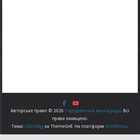
Авторське право © 2026
Городнянська міська рада
. Всі
права захищено.
Тема:
ColorMag
за ThemeGrill. На платформі
WordPress
.