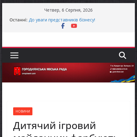
Перейти
Четвер, 6 Серпня, 2026
до
Останні:
До уваги представників бізнесу!
вмісту
Продовжується реалізація програми «Діалог
влади та бізнесу»
Городнянська міська рада встановила 100-
відсоткові податкові пільги для територій,
щодо яких прийнято рішення про обов’язкову
евакуацію населення
Останніми днями погода випробовує жителів
громади справжньою літньою спекою
Оголошення про прийом документів для
присудження Премії Кабінету Міністрів України
за вагомий внесок у забезпечення
енергетичної стійкості України
НОВИНИ
Дитячий ігровий