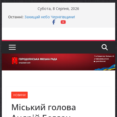
Перейти
Субота, 8 Серпня, 2026
до
Останні:
Захищай небо Чернігівщини!
вмісту
Батьки майбутніх першокласників уже можуть
оформити «Пакунок школяра»
Останніми днями погода випробовує жителів
громади справжньою літньою спекою
Як отримати компенсацію за товари, придбані
для ветеранського бізнесу
Уповноважений Верховної Ради України з
прав людини проводить опитування щодо
реалізації права осіб з інвалідністю на працю
НОВИНИ
Міський голова