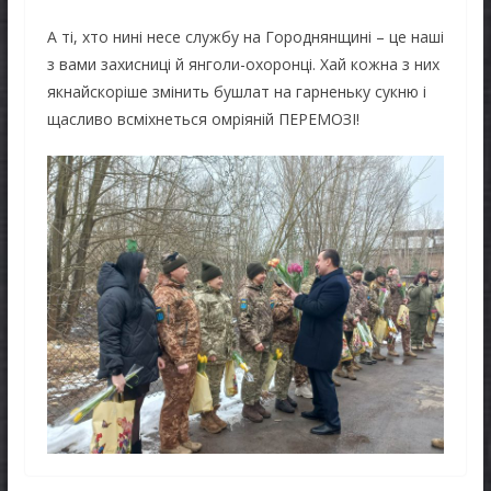
А ті, хто нині несе службу на Городнянщині – це наші
з вами захисниці й янголи-охоронці. Хай кожна з них
якнайскоріше змінить бушлат на гарненьку сукню і
щасливо всміхнеться омріяній ПЕРЕМОЗІ!