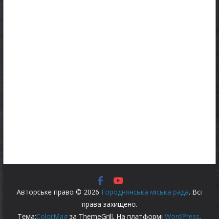
Авторське право © 2026
Городнянська міська рада
. Всі
права захищено.
Тема:
ColorMag
за ThemeGrill. На платформі
WordPress
.