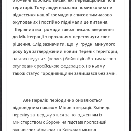
оточенні ворожих військ, які переміщались по її
території. Тому люди вважали помилковим не
віднесення нашої громади у список тимчасово
окупованих і постійно піднімали це питання.
Керівництво громади також писало звернення
до Мінітеграції з проханням переглянути своє
рішення. Слід зазначити, що у
грудні минулого
року був затверджений новий Перелік територій
,
на яких ведуться (велися) бойові дії або тимчасово
окупованих російською федерацією.
І в ньому
також статус Городнянщини залишався без змін.
Але Перелік періодично оновлюється
відповідним наказом Мінреінтеграції.
Зміни до
переліку затверджуються за погодженням із
Міністерством оборони на підставі пропозицій
відповідних обласних та Київської міської