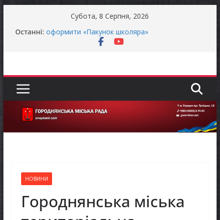
Перейти
Субота, 8 Серпня, 2026
до
Батьки майбутніх першокласників уже можуть
Останні:
вмісту
оформити «Пакунок школяра»
ЗАГАЛЬНОНАЦІОНАЛЬНА ХВИЛИНА
МОВЧАННЯ
Як отримати компенсацію за товари, придбані
для ветеранського бізнесу
Уповноважений Верховної Ради України з
прав людини проводить опитування щодо
реалізації права осіб з інвалідністю на працю
Захищай небо Чернігівщини!
НОВИНИ
Городнянська міська