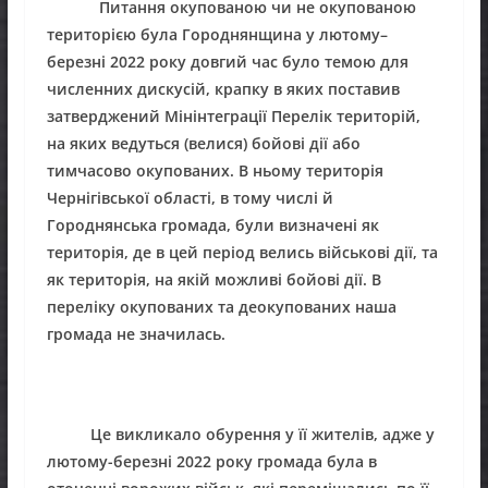
Питання окупованою чи не окупованою
територією була Городнянщина у лютому–
березні 2022 року довгий час було темою для
численних дискусій, крапку в яких поставив
затверджений Мінінтеграції Перелік
територій,
на яких ведуться (велися) бойові дії або
тимчасово окупованих
. В ньому територія
Чернігівської області, в тому числі й
Городнянська громада, були визначені як
територія, де в цей період велись військові дії, та
як територія, на якій можливі бойові дії. В
переліку окупованих та деокупованих наша
громада не значилась.
Це викликало обурення у її жителів, адже у
лютому-березні 2022 року громада була в