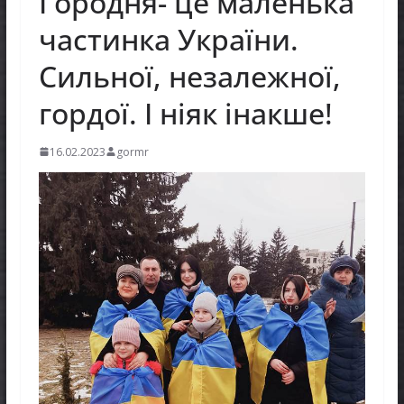
Городня- це маленька
частинка України.
Сильної, незалежної,
гордої. І ніяк інакше!
16.02.2023
gormr