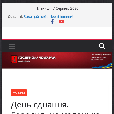
Перейти
П’ятниця, 7 Серпня, 2026
до
До уваги представників бізнесу!
Останні:
Захищай небо Чернігівщини!
вмісту
Батьки майбутніх першокласників уже можуть
оформити «Пакунок школяра»
Останніми днями погода випробовує жителів
громади справжньою літньою спекою
Оголошення про прийом документів для
присудження Премії Кабінету Міністрів України
за вагомий внесок у забезпечення
енергетичної стійкості України
НОВИНИ
День єднання.