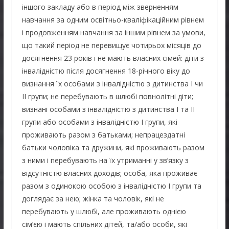
іншого закладу або в період між зверненням
навчання за одним освітньо-кваліфікаційним рівнем
і продовженням навчання за іншим рівнем за умови,
що такий період не перевищує чотирьох місяців до
досягнення 23 років і не мають власних сімей: діти з
інвалідністю після досягнення 18-річного віку до
визнання їх особами з інвалідністю з дитинства I чи
II групи; не перебувають в шлюбі повнолітні діти;
визнані особами з інвалідністю з дитинства I та II
групи або особами з інвалідністю I групи, які
проживають разом з батьками; непрацездатні
батьки чоловіка та дружини, які проживають разом
з ними і перебувають на їх утриманні у зв’язку з
відсутністю власних доходів; особа, яка проживає
разом з одинокою особою з інвалідністю I групи та
доглядає за нею; жінка та чоловік, які не
перебувають у шлюбі, але проживають однією
сім’єю і мають спільних дітей, та/або особи, які