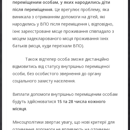
переміщеним особам, у яких народились діти
після переміщення.
Це врегулює проблему, яка
виникала з отриманням допомоги на дітей, які
народились у ВПО після переміщення і, відповідно,
їхнє зареєстроване місце проживання співпадало з
місцем задекларованого місця проживання їхніх
батьків (місця, куди переїхали ВПО).
Також відтепер особа зможе дистанційно
відмовитись від статусу внутрішньо переміщеної
особи, без особистого звернення до органу
соціального захисту населення.
Виплати допомоги внутрішньо переміщеним особам
будуть здійснюватися
15 та 28 числа кожного
місяця
.
Мінсоцполітики звертає увагу, що нові критерії для
отримання допомоги не впливають на отриману