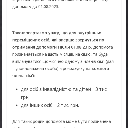
допомогу до 01.08.2023.
Також
звертаємо
увагу
,
що
для
внутрішньо
переміщених
осіб
,
які
вперше
звернуться
по
отримання
допомоги
ПІСЛЯ
01.08.23
р
.
Допомога
призначається на шість місяців, на сім’ю, та буде
виплачуватися щомісячно одному з членів сім’ї (далі
‒ уповноважена особа) з розрахунку
на
кожного
члена
сім
‘
ї
:
для осіб з інвалідністю та дітей ‒ 3 тис.
грн;
для інших осіб ‒ 2 тис. грн.
Для таких родин допомога може бути призначена