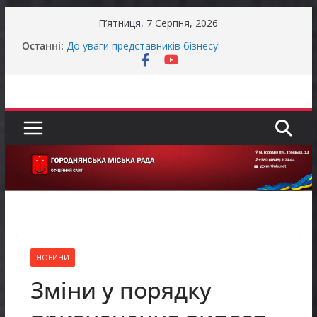
Перейти
П’ятниця, 7 Серпня, 2026
до
Останні:
До уваги представників бізнесу!
вмісту
Захищай небо Чернігівщини!
Батьки майбутніх першокласників уже можуть
оформити «Пакунок школяра»
Останніми днями погода випробовує жителів
громади справжньою літньою спекою
Оголошення про прийом документів для
присудження Премії Кабінету Міністрів України
за вагомий внесок у забезпечення
енергетичної стійкості України
НОВИНИ
Зміни у порядку