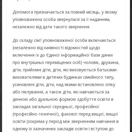
Допомога призначається за повний місяць, у якому
уповноважена особа звернулася за її наданням,
незалежно від дати такого звернення.
До складу сім’ї уповноваженої особи включаються
(незалежно від наявності відомостей щодо
включення їх до Єдиної інформаційної бази даних
про внутрішньо переміщених осіб) чоловік, дружина,
діти, прийомні діти, діти, які виховуються батьками-
вихователями в дитячих будинках сімейного типу,
усиновлені діти, діти, над якими встановлено опіку
або піклування, а також діти, які навчаються за
денною або дуальною формою здобуття освіти в
закладах загальної середньої, професійної
(професійно-технічної), фахової перед вищої, вищої
освіти (зокрема у період між зверненням навчання в
одному із зазначених закладів освіти і вступом до