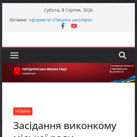
Перейти
Субота, 8 Серпня, 2026
до
Батьки майбутніх першокласників уже можуть
Останні:
вмісту
оформити «Пакунок школяра»
ЗАГАЛЬНОНАЦІОНАЛЬНА ХВИЛИНА
МОВЧАННЯ
Як отримати компенсацію за товари, придбані
для ветеранського бізнесу
Уповноважений Верховної Ради України з
прав людини проводить опитування щодо
реалізації права осіб з інвалідністю на працю
Захищай небо Чернігівщини!
НОВИНИ
Засідання виконкому