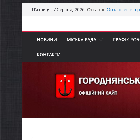
Перейти
Останні:
Оголошення пр
П’ятниця, 7 Серпня, 2026
до
Премії Кабінету
забезпечення е
вмісту
До уваги предст
Продовжується 
НОВИНИ
МІСЬКА РАДА
ГРАФІК РО
бізнесу»
Батьки майбут
«Пакунок школ
КОНТАКТИ
Останніми дня
справжньою лі