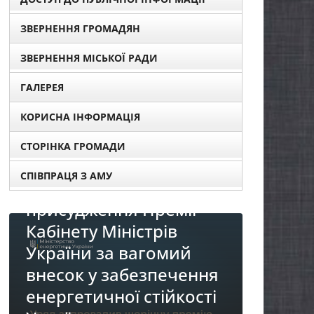
ЗВЕРНЕННЯ ГРОМАДЯН
ЗВЕРНЕННЯ МІСЬКОЇ РАДИ
ГАЛЕРЕЯ
КОРИСНА ІНФОРМАЦІЯ
СТОРІНКА ГРОМАДИ
СПІВПРАЦЯ З АМУ
ів для
мії
в
НОВИНИ
мий
До уваги представників
ечення
бізнесу!
йкості