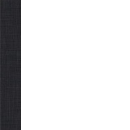
можуть оформити
спекою
«Пакунок школяра»
06.08.2026
06.08.2026
gormr