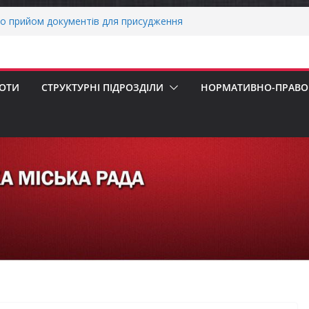
о прийом документів для присудження
 Міністрів України за вагомий внесок у
нергетичної стійкості України
авників бізнесу!
реалізація програми «Діалог влади та
БОТИ
СТРУКТУРНІ ПІДРОЗДІЛИ
НОРМАТИВНО-ПРАВОВ
ніх першокласників уже можуть оформити
яра»
ми погода випробовує жителів громади
тньою спекою