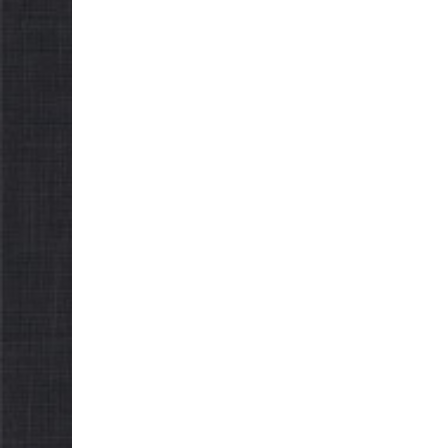
НОВИНИ
Останн
НОВИНИ
погода
Батьки майбутніх
жителі
першокласників уже
справж