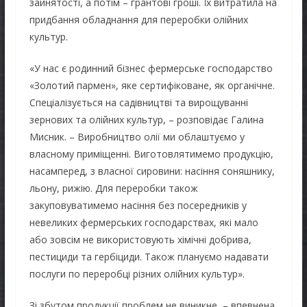
зайнятості, а потім – грантові гроші. Їх витратила на
придбання обладнання для переробки олійних
культур.
«У нас є родинний бізнес фермерське господарство
«Золотий пармен», яке сертифіковане, як органічне.
Спеціалізується на садівництві та вирощуванні
зернових та олійних культур, – розповідає Галина
Мисник. – Виробництво олії ми облаштуємо у
власному приміщенні. Виготовлятимемо продукцію,
насамперед, з власної сировини: насіння соняшнику,
льону, рижію. Для переробки також
закуповуватимемо насіння без посередників у
невеликих фермерських господарствах, які мало
або зовсім не використовують хімічні добрива,
пестициди та гербіциди. Також плануємо надавати
послуги по переробці різних олійних культур».
Зі збутом продукції проблем не виникне, – впевнена