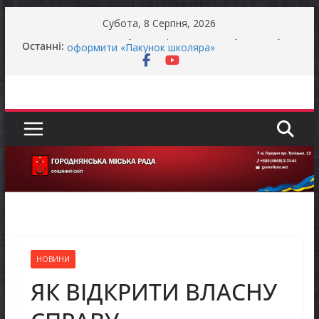
Перейти
Субота, 8 Серпня, 2026
до
Батьки майбутніх першокласників уже можуть
Останні:
вмісту
оформити «Пакунок школяра»
ЗАГАЛЬНОНАЦІОНАЛЬНА ХВИЛИНА
МОВЧАННЯ
Як отримати компенсацію за товари, придбані
для ветеранського бізнесу
Уповноважений Верховної Ради України з
прав людини проводить опитування щодо
реалізації права осіб з інвалідністю на працю
Захищай небо Чернігівщини!
НОВИНИ
ЯК ВІДКРИТИ ВЛАСНУ