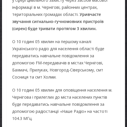
у сфері цивільного захисту через засоби масової
інформації в м. Чернігові, районних центрах,
територіальних громадах області.
Уривчасте
звучання сигнально-гучномовних пристроїв
(сирен) буде тривати протягом 3 хвилин.
О 10 годині 05 хвилин на першому каналі
Українського радіо для населення області буде
передаватись навчальне повідомлення за
допомогою FM-передавачів в містах Чернігові,
Бахмачі, Прилуках, Новгород-Сіверському, смт
Сосниця та смт Холми.
О 10 годині 05 хвилин для оповіщення населення м.
Чернігова і прилеглих до міста населених пунктів
буде передаватись навчальне повідомлення за
допомогою радіостанції «Наше Радіо» на частоті
104.3 МГц.