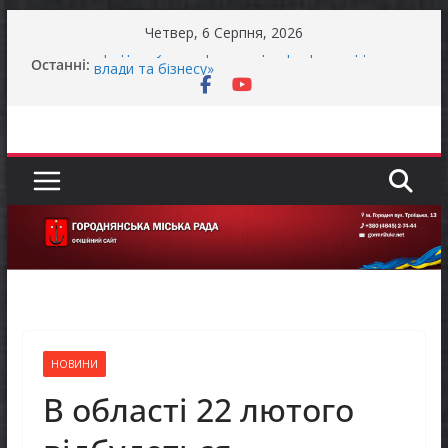
Перейти
Четвер, 6 Серпня, 2026
до
Продовжується реалізація програми «Діалог
Останні:
вмісту
влади та бізнесу»
Батьки майбутніх першокласників уже можуть
оформити «Пакунок школяра»
Останніми днями погода випробовує жителів
громади справжньою літньою спекою
Оголошення про прийом документів для
присудження Премії Кабінету Міністрів України
за вагомий внесок у забезпечення
енергетичної стійкості України
До уваги представників бізнесу!
НОВИНИ
В області 22 лютого