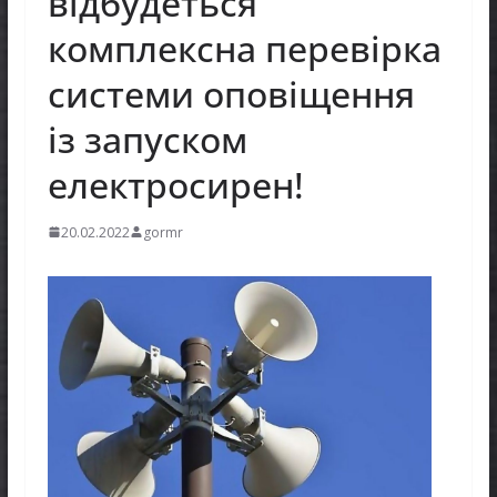
відбудеться
комплексна перевірка
системи оповіщення
із запуском
електросирен!
20.02.2022
gormr