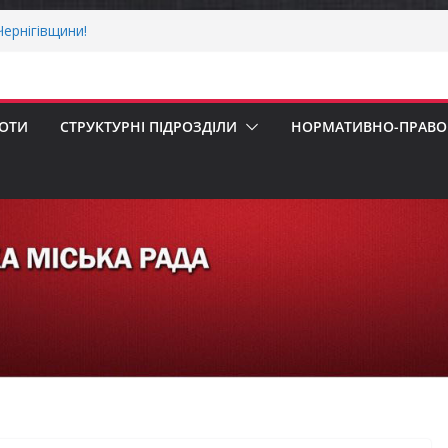
ернігівщини!
ніх першокласників уже можуть оформити
яра»
ми погода випробовує жителів громади
тньою спекою
БОТИ
СТРУКТУРНІ ПІДРОЗДІЛИ
НОРМАТИВНО-ПРАВОВ
мпенсацію за товари, придбані для
бізнесу
 Верховної Ради України з прав людини
ування щодо реалізації права осіб з
а працю