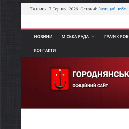
Перейти
Останні:
Захищай небо Ч
П’ятниця, 7 Серпня, 2026
до
Батьки майбут
«Пакунок школ
вмісту
Останніми дня
справжньою лі
НОВИНИ
МІСЬКА РАДА
ГРАФІК РО
Як отримати ко
ветеранського 
Уповноважений
КОНТАКТИ
проводить опит
інвалідністю н