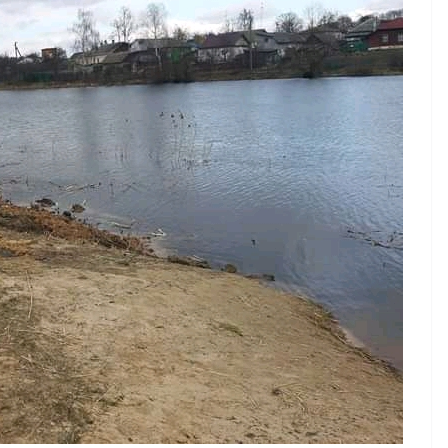
ений
Ради
рав людини
опитування
ації права
НОВИНИ