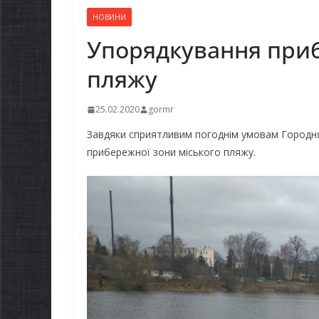
НОВИНИ
Упорядкування приб
пляжу
25.02.2020
gormr
Завдяки сприятливим погоднім умовам Городн
прибережної зони міського пляжу.