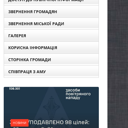
ЗВЕРНЕННЯ ГРОМАДЯН
ЗВЕРНЕННЯ МІСЬКОЇ РАДИ
ГАЛЕРЕЯ
КОРИСНА ІНФОРМАЦІЯ
СТОРІНКА ГРОМАДИ
СПІВПРАЦЯ З АМУ
НОВИ
Ост
НОВИНИ
пог
Батьки майбутніх
жит
першокласників уже
сп