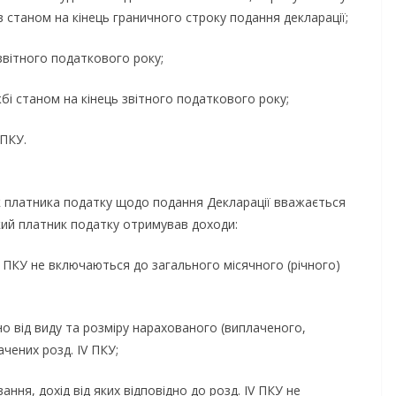
в станом на кінець граничного строку подання декларації;
вітного податкового року;
і станом на кінець звітного податкового року;
 ПКУ.
к платника податку щодо подання Декларації вважається
кий платник податку отримував доходи:
IV ПКУ не включаються до загального місячного (річного)
 від виду та розміру нарахованого (виплаченого,
чених розд. IV ПКУ;
ня, дохід від яких відповідно до розд. IV ПКУ не