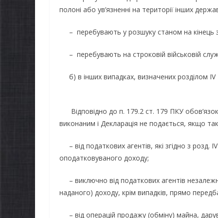
полоні або ув’язненні на території інших держа
– перебувають у розшуку станом на кінець з
– перебувають на строковій військовій служб
б) в інших випадках, визначених розділом IV
Відповідно до п. 179.2 ст. 179 ПКУ обов’язо
виконаним і Декларація не подається, якщо та
– від податкових агентів, які згідно з розд. 
оподатковуваного доходу;
– виключно від податкових агентів незалежно
наданого) доходу, крім випадків, прямо передба
– від операцій продажу (обміну) майна, даруван