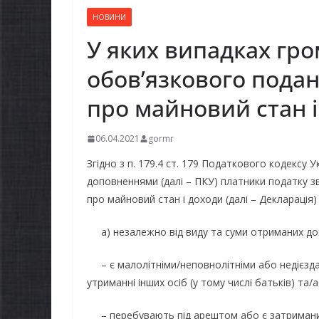
НОВИНИ
У яких випадках гро
обов’язкового подан
про майновий стан 
06.04.2021
gormr
Згідно з п. 179.4 ст. 179 Податкового кодексу Ук
доповненнями (далі – ПКУ) платники податку зв
про майновий стан і доходи (далі – Декларація)
а) незалежно від виду та суми отриманих дохо
– є малолітніми/неповнолітніми або недієзд
утриманні інших осіб (у тому числі батьків) та
– перебувають під арештом або є затриманим