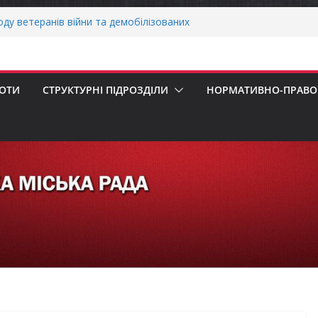
воду ветеранів війни та демобілізованих
ькій громаді
ОНАЛЬНА ХВИЛИНА МОВЧАННЯ
своєчасну сплату земельного податку
 податкового зобов’язання (МПЗ)
БОТИ
СТРУКТУРНІ ПІДРОЗДІЛИ
НОРМАТИВНО-ПРАВОВ
ська рада встановила 100-відсоткові
 для територій, щодо яких прийнято
в’язкову евакуацію населення
сесія Городнянської міської ради
ння