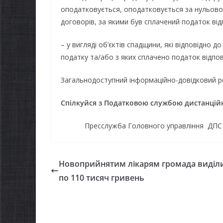
оподатковується, оподатковується за нульовою
договорів, за якими був сплачений податок відп
– у вигляді об’єктів спадщини, які відповідно
податку та/або з яких сплачено податок відпові
Загальнодоступний інформаційно-довідковий ре
Спілкуйся з Податковою службою дистанційн
НОВИНИ
Пресслужба Головного управління ДПС у Ч
Городнянська міська
рада встановила 100-
Новоприйнятим лікарям громада виділ
відсоткові податкові
по 110 тисяч гривень
НОВИНИ
пільги для територій,
Відбулас
щодо яких прийнято
Городня
рішення про