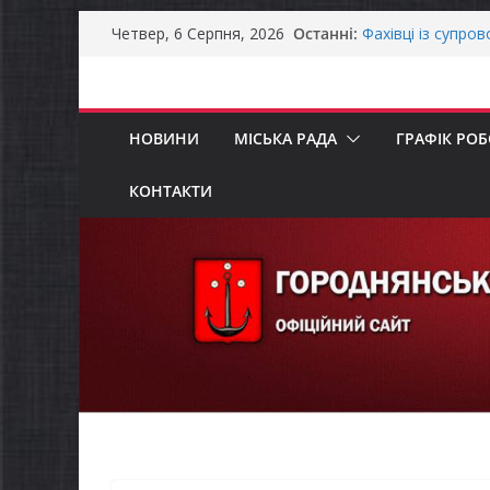
Перейти
Останні:
Фахівці із супро
Четвер, 6 Серпня, 2026
до
осіб в Городнянс
ЗАГАЛЬНОНАЦІ
вмісту
Оголошення про 
та мінімального
НОВИНИ
МІСЬКА РАДА
ГРАФІК РО
Городнянська мі
податкові пільги
рішення про обо
КОНТАКТИ
Відбулась 45-та 
восьмого склика