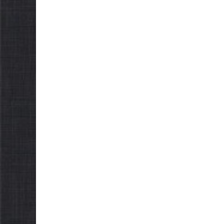
ради в
обов’язкову евакуацію
склика
населення
05.08.2026
g
05.08.2026
gormr