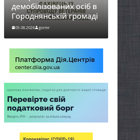
НА ХВИЛИНА
осіб в
МОВЧАННЯ
ромаді
05.08.2026
gormr