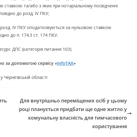
 ставкою та/або з яких при нотаріальному посвідченні
овідно до розд. IV ПКУ;
 до розд. IV ПКУ оподатковуються за нульовою ставкою
дно до п. 174.3 ст. 174 ПКУ.
сурс ДПС (категорія питання 103).
о за допомогою сервісу «
InfoTAX
»
ернігівській області
ить
Для внутрішньо переміщених осіб у цьому
році планується придбати ще одне житло у
НОВИНИ
комунальну власність для тимчасового
ь 45-та сесія
Фахівці із супров
користування
нської міської
ветеранів війни 