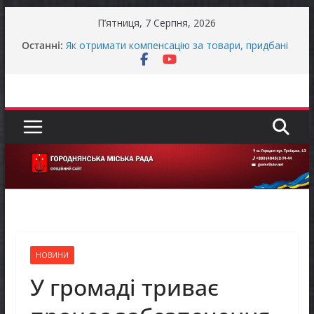
Перейти
П’ятниця, 7 Серпня, 2026
до
Останніми днями погода випробовує жителів
Останні:
громади справжньою літньою спекою
вмісту
Як отримати компенсацію за товари, придбані
для ветеранського бізнесу
Уповноважений Верховної Ради України з
прав людини проводить опитування щодо
реалізації права осіб з інвалідністю на працю
Захищай небо Чернігівщини!
Батьки майбутніх першокласників уже можуть
оформити «Пакунок школяра»
НОВИНИ
У громаді триває