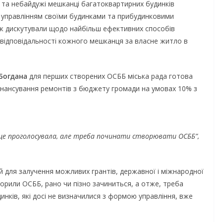
у та небайдужі мешканці багатоквартирних будинків
 управлінням своїми будинками та прибудинковими
кож дискутували щодо найбільш ефективних способів
 відповідальності кожного мешканця за власне житло в
Богдана
для перших створених ОСББ міська рада готова
фінансування ремонтів з бюджету громади на умовах 10% з
за це проголосувала, але треба починати створювати ОСББ”,
жений
 Ради
 для залучення можливих грантів, державної і міжнародної
 прав людини
рили ОСББ, рано чи пізно зачиниться, а отже, треба
инків, які досі не визначилися з формою управління, вже
 опитування
зації права
НОВИНИ