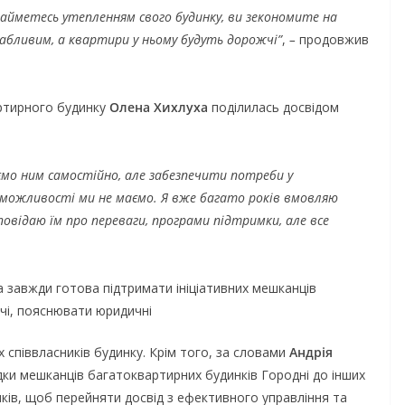
лідністю на
Захищай небо
айметесь утепленням свого будинку, ви зекономите на
вабливим, а квартири у ньому будуть дорожчі”
,
–
продовжив
Чернігівщини!
07.08.2026
gormr
ртирного будинку
Олена Хихлуха
поділилась досвідом
яємо ним самостійно, але забезпечити потреби у
 можливості ми не маємо. Я вже багато років вмовляю
овідаю їм про переваги, програми підтримки, але все
а завжди готова підтримати ініціативних мешканців
ічі, пояснювати юридичні
х співвласників будинку. Крім того, за словами
Андрія
здки мешканців багатоквартирних будинків Городні до інших
иків, щоб перейняти досвід з ефективного управління та