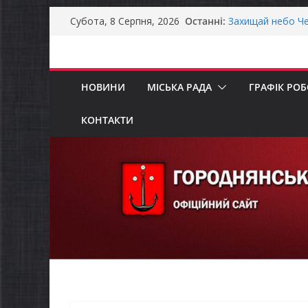
Перейти
Останні:
Захищай небо Че
Субота, 8 Серпня, 2026
до
Батьки майбутні
«Пакунок школя
вмісту
Останніми днями
справжньою літ
НОВИНИ
МІСЬКА РАДА
ГРАФІК РО
Як отримати ком
ветеранського б
Уповноважений В
КОНТАКТИ
проводить опиту
інвалідністю на 