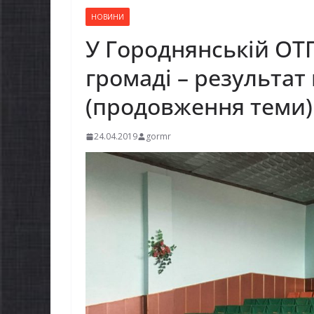
НОВИНИ
У Городнянській ОТ
громаді – результат 
(продовження теми)
24.04.2019
gormr