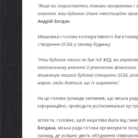
к отримати
осіб з інва
“Якщо ви скористаєтесь такими програмами і з
омпенсацію за
опаленні, ваш будинок стане інвестиційно при
працю
Андрій Богдан
.
овари, придбані для
07.08.2026
gormr
етеранського бізнесу
Мешканка і голова кооперативного багатоква
створення ОСББ у своєму будинку:
07.08.2026
gormr
“Наш будинок ніколи не був під ЖЕД, ми управл
капітальному ремонті й утепленню фінансової
мешканців нашого будинку створити ОСББ, розп
марно, люди бояться, що їх ошукають”.
На це голова громади запевнив, що міська рад
інформаційно, проводити роз’яснювальні зустр
аспекти, головне, щоб ініціатива йшла від сами
Богдана
, міська рада готова організувати пої
громад, де успішно діють об’єднання співвласн