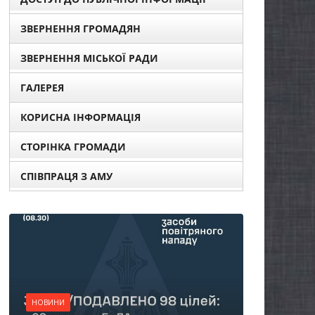
ЗВЕРНЕННЯ ГРОМАДЯН
ЗВЕРНЕННЯ МІСЬКОЇ РАДИ
ГАЛЕРЕЯ
КОРИСНА ІНФОРМАЦІЯ
СТОРІНКА ГРОМАДИ
СПІВПРАЦЯ З АМУ
НО
Ос
НОВИНИ
по
Батьки майбутніх
жи
першокласників уже
сп