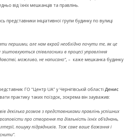
ньо від їхніх мешканців та правлінь.
ь представники ініціативної групи будинку по вулиці
ати першими, але нам вкрай необхідно почути те, як це
м зіштовхуються співвласники в процесі управління
одавстві, можливо, не написано”
,
–
каже мешканка будинку
едставник ГО “Центр UA” у Чернігівській області
Денис
вати практику таких поїздок, зокрема він зауважив:
вів декілька розмов з представниками правлінь успішних
розповісти про створення та діяльність їхніх об’єднань,
алтерії, пошуку підрядників. Тож саме ваше бажання і
йснити”
.