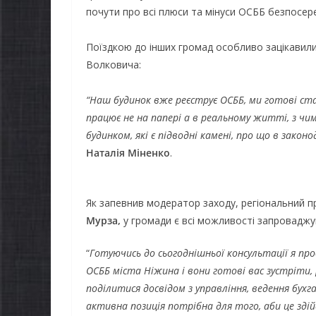
почути про всі плюси та мінуси ОСББ безпосеред
Поїздкою до інших громад особливо зацікавилис
Волковича:
“Наш будинок вже реєструє ОСББ, ми готові ст
працює не на папері а в реальному житті, з чи
будинком, які є підводні камені, про що в закон
Наталія Міненко
.
Як запевнив модератор заходу, регіональний пр
Мурза,
у громади є всі можливості запроваджу
“
Готуючись до сьогоднішньої консультації я про
ОСББ міста Ніжина і вони готові вас зустріти, 
поділитися досвідом з управління, ведення бухг
активна позиція потрібна для того, аби це зді