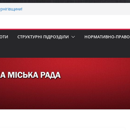
рнігівщини!
х першокласників уже можуть оформити
ра»
 погода випробовує жителів громади
ньою спекою
БОТИ
СТРУКТУРНІ ПІДРОЗДІЛИ
НОРМАТИВНО-ПРАВОВ
пенсацію за товари, придбані для
ізнесу
ерховної Ради України з прав людини
вання щодо реалізації права осіб з
працю