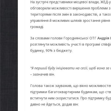
На зустрічі представники місцевої влади, ЖЕД-
обговорили можливості вирішення проблеми з
територіями після змін в законодавстві, а та
управління й можливих шляхів зростання рівня
громаді.
За словами голови Городнянської ОТГ
Андрія 
розглянути можливість участі в програмі спів
будинку, 90% з бюджету.
“Я перший буду ініціювати на сесії, щоб вона 
НОВИНИ
–
зазначив він.
Уповнова
Верховної
Голова також зауважив, що вікно можливостей
України з
підтримки багатоквартирним будинкам, що ство
встигнути ним скористатися. Про підтримку буд
проводить
давно не йдеться, додав він:
ОВИНИ
щодо реалі