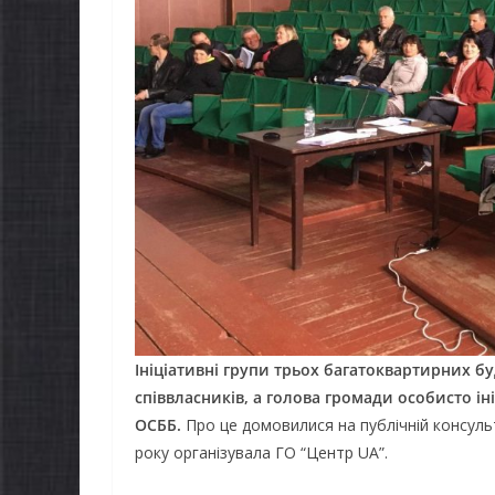
Ініціативні групи трьох багатоквартирних б
співвласників, а голова громади особисто 
ОСББ.
Про це домовилися на публічній консульт
року організувала ГО “Центр UA”.