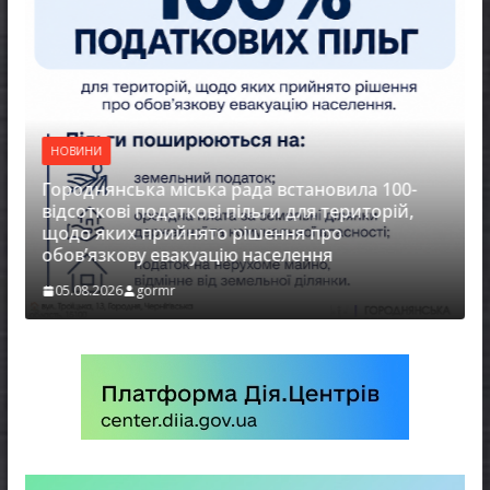
НОВИНИ
Городнянська міська рада встановила 100-
відсоткові податкові пільги для територій,
щодо яких прийнято рішення про
обов’язкову евакуацію населення
05.08.2026
gormr