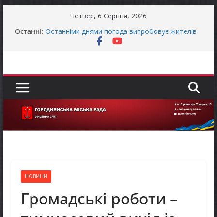
Перейти
Четвер, 6 Серпня, 2026
Городнянська міська рада встановила 100-
до
Останні:
відсоткові податкові пільги для територій,
вмісту
щодо яких прийнято рішення про обов’язкову
евакуацію населення
Останніми днями погода випробовує жителів
громади справжньою літньою спекою
Оголошення про прийом документів для
присудження Премії Кабінету Міністрів України
за вагомий внесок у забезпечення
енергетичної стійкості України
До уваги представників бізнесу!
Продовжується реалізація програми «Діалог
влади та бізнесу»
НОВИНИ
Громадські роботи –