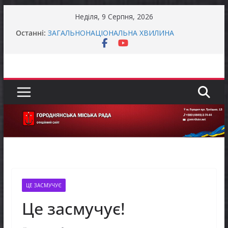
Перейти
Неділя, 9 Серпня, 2026
до
Батьки майбутніх першокласників уже можуть
Останні:
вмісту
оформити «Пакунок школяра»
ЗАГАЛЬНОНАЦІОНАЛЬНА ХВИЛИНА
МОВЧАННЯ
Як отримати компенсацію за товари, придбані
для ветеранського бізнесу
Уповноважений Верховної Ради України з
прав людини проводить опитування щодо
реалізації права осіб з інвалідністю на працю
Захищай небо Чернігівщини!
ЦЕ ЗАСМУЧУЄ
Це засмучує!