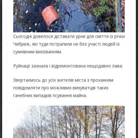
Сьогодні довелося діставати урни для сміття із річки
Чибриж, які туди потрапили не без участі людей із
сумнівним вихованням.
Руйнації зазнала і відремонтована нещодавно лава.
Звертаємось до усіх жителів міста з проханням
повідомляти про можливих винуватців таких
ганебних випадків псування майна.