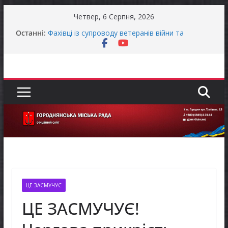
Перейти
Четвер, 6 Серпня, 2026
до
Останні:
Фахівці із супроводу ветеранів війни та
вмісту
демобілізованих осіб в Городнянській громаді
ЗАГАЛЬНОНАЦІОНАЛЬНА ХВИЛИНА
МОВЧАННЯ
Оголошення про своєчасну сплату земельного
податку та мінімального податкового
зобов’язання (МПЗ)
Городнянська міська рада встановила 100-
відсоткові податкові пільги для територій,
щодо яких прийнято рішення про обов’язкову
евакуацію населення
Відбулась 45-та сесія Городнянської міської
ради восьмого скликання
ЦЕ ЗАСМУЧУЄ
ЦЕ ЗАСМУЧУЄ!