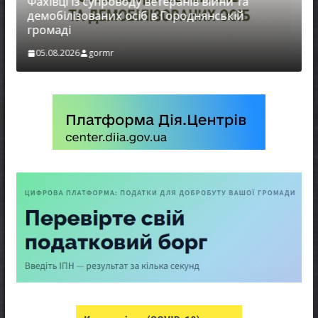
Фахівці із супроводу ветеранів війни та
демобілізованих осіб в Городнянській
громаді
05.08.2026
gormr