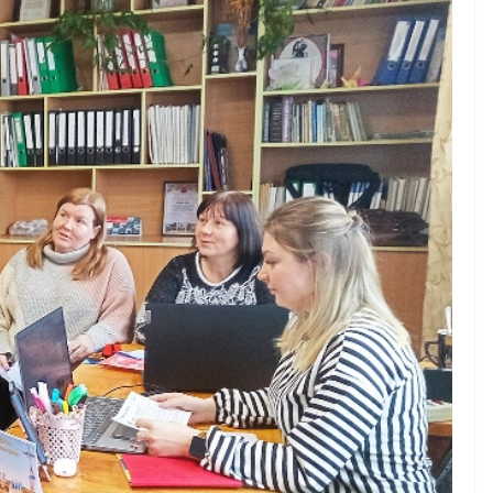
України
06.08.2026
gormr