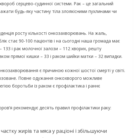
д хвороб серцево-судинної системи. Рак – це загальний
ражати будь-яку частину тіла злоякісними пухлинами чи
денція росту кількості онкозахворювань. На жаль,
к стає 90-100 пацієнтів і на сьогодні наша громада має
 133 і рак молочної залози – 112 хворих, решту
раком прямої кишки – 33 і раком шийки матки – 32 випадки.
козахворювання є причиною кожної шостої смерті у світі.
гнозоване. Повне одужання онкохворого можливе
егією боротьби із раком є профілактика і раннє
ов’я рекомендує десять правил профілактики раку:
астку жирів та мяса у раціоні і збільшуючи