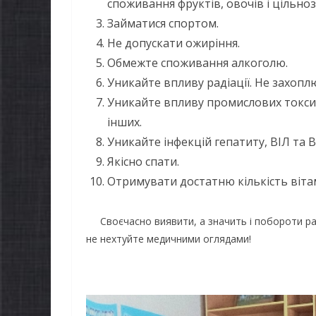
споживання фруктів, овочів і цільно
Займатися спортом.
Не допускати ожиріння.
Обмежте споживання алкоголю.
Уникайте впливу радіації. Не захопл
Уникайте впливу промислових токсині
інших.
Уникайте інфекцій гепатиту, ВІЛ та 
Якісно спати.
Отримувати достатню кількість вітам
Своєчасно виявити, а значить і побороти рак
НОВИНИ
не нехтуйте медичними оглядами!
Останніми 
ВИНИ
погода вип
тьки майбутніх
жителів гр
ршокласників уже
справжньою