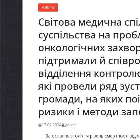
НОВИНИ
Світова медична спі
суспільства на про
онкологічних захво
підтримали й співр
відділення контролю
які провели ряд зустр
громади, на яких п
ризики і методи зап
17.02.2024
gormr
За останнє століття рівень смертності від 