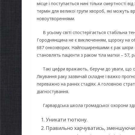
місце і поступається нині тільки смертності ві
термін для великої групи хвороб, які можуть в
новоутвореннями.
В усьому світі спостерігається стабільна тен
Городнянщина не є виключенням, щороку на облі
687 онкохворих. Найпоширенішими є рак шкіри –
становлять пацієнти з раком тіла матки – 57, 
Такі цифри вражають, беручи до уваги, що он
Лікування раку зазвичай складне і важко про
переважно на ранніх стадіях. А головною страт
діагностування.
Гарвардська школа громадської охорони здор
Уникати тютюну.
Правильно харчуватись, зменшуючи ч