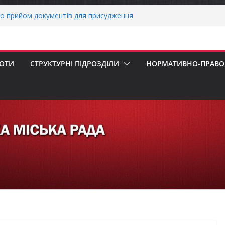
о прийом документів для присудження
 Міністрів України за вагомий внесок у
нергетичної стійкості України
авників бізнесу!
реалізація програми «Діалог влади та
БОТИ
СТРУКТУРНІ ПІДРОЗДІЛИ
НОРМАТИВНО-ПРАВОВ
ніх першокласників уже можуть оформити
яра»
ми погода випробовує жителів громади
тньою спекою