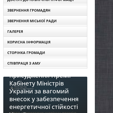
ЗВЕРНЕННЯ ГРОМАДЯН
ЗВЕРНЕННЯ МІСЬКОЇ РАДИ
ГАЛЕРЕЯ
КОРИСНА ІНФОРМАЦІЯ
СТОРІНКА ГРОМАДИ
СПІВПРАЦЯ З АМУ
ля
НОВИ
НОВИНИ
Пр
До уваги представників
ня
реа
бізнесу!
ті
«Ді