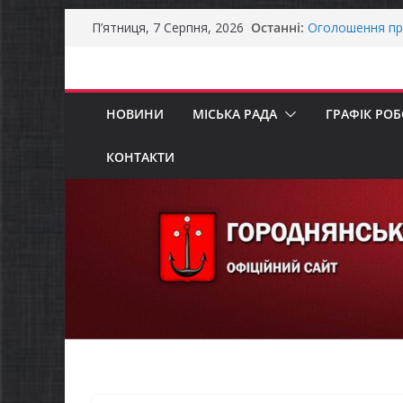
Перейти
Останні:
Оголошення пр
П’ятниця, 7 Серпня, 2026
до
Премії Кабінету
забезпечення е
вмісту
До уваги предст
Продовжується 
НОВИНИ
МІСЬКА РАДА
ГРАФІК РО
бізнесу»
Батьки майбут
«Пакунок школ
КОНТАКТИ
Останніми дня
справжньою лі