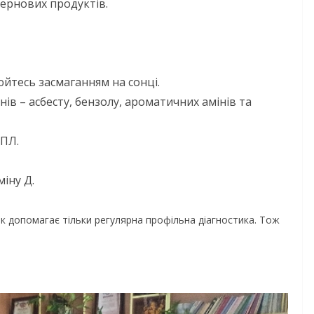
зернових продуктів.
юйтесь засмаганням на сонці.
в – асбесту, бензолу, ароматичних амінів та
НОВИНИ
ОГОЛОШЕННЯ
ВПЛ.
Оголошення про
іну Д.
прийом документів д
присудження Премії
 допомагає тільки регулярна профільна діагностика. Тож
Кабінету Міністрів
днями
України за вагомий
робовує
внесок у забезпечен
омади
енергетичної стійкос
 літньою