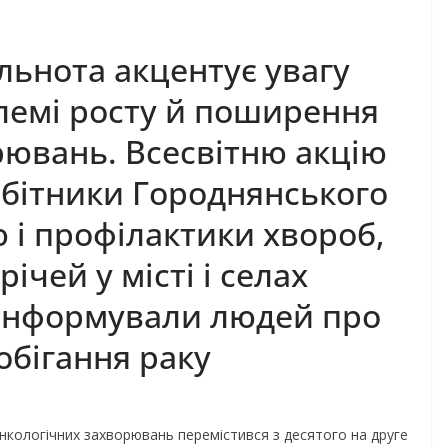
льнота акцентує увагу
блемі росту й поширення
рювань. Всесвітню акцію
обітники Городнянського
 і профілактики хвороб,
ічей у місті і селах
оінформували людей про
обігання раку
онкологічних захворювань перемістився з десятого на друге