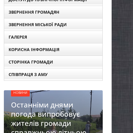
ЗВЕРНЕННЯ ГРОМАДЯН
ЗВЕРНЕННЯ МІСЬКОЇ РАДИ
ГАЛЕРЕЯ
КОРИСНА ІНФОРМАЦІЯ
НОВИНИ
ОГОЛОШЕННЯ
СТОРІНКА ГРОМАДИ
Оголошення про
СПІВПРАЦЯ З АМУ
прийом документів для
присудження Премії
Кабінету Міністрів
и
України за вагомий
вує
внесок у забезпечення
и
енергетичної стійкості
ньою