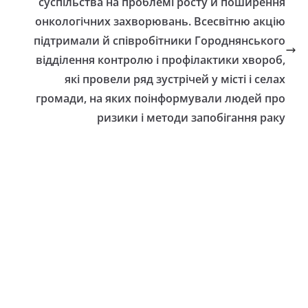
суспільства на проблемі росту й поширення
ь оформити
спекою
онкологічних захворювань. Всесвітню акцію
ок школяра»
підтримали й співробітники Городнянського
06.08.2026
gormr
відділення контролю і профілактики хвороб,
gormr
які провели ряд зустрічей у місті і селах
громади, на яких поінформували людей про
ризики і методи запобігання раку