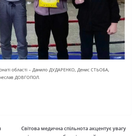
іонаті області – Данило ДУДАРЕНКО, Денис СТЬОБА,
чеслав ДОВГОПОЛ.
НОВИНИ
Останніми дням
погода випробо
 майбутніх
жителів громад
я
Світова медична спільнота акцентує увагу
ласників уже
справжньою літ