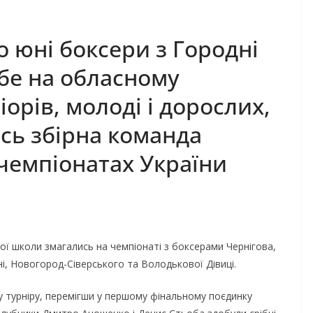
юні боксери з Городні
бе на обласному
орів, молоді і дорослих,
сь збірна команда
 чемпіонатах України
ої школи змагались на чемпіонаті з боксерами Чернігова,
ні, Новогород-Сіверського та Володькової Дівиці.
урніру, перемігши у першому фінальному поєдинку