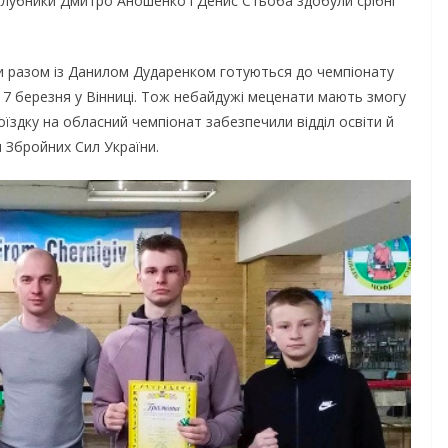
клубники Дмитро Аношенко і Денис Стьоба здобули срібні
разом із Данилом Дударенком готуються до чемпіонату
 17 березня у Вінниці. Тож небайдужі меценати мають змогу
оїздку на обласний чемпіонат забезпечили відділ освіти й
 Збройних Сил України.