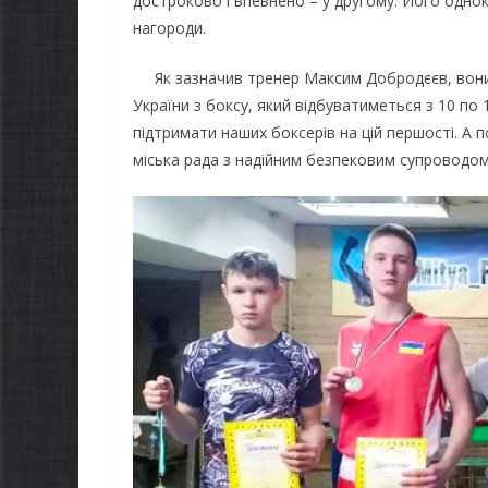
достроково і впевнено – у другому. Його одно
нагороди.
Як зазначив тренер Максим Добродєєв, вони 
України з боксу, який відбуватиметься з 10 по
підтримати наших боксерів на цій першості. А п
міська рада з надійним безпековим супроводом