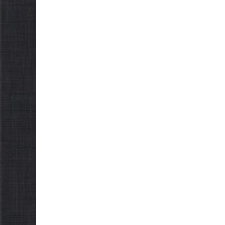
Захищай небо
можут
Чернігівщини!
«Пакун
07.08.2026
gormr
06.08.2026