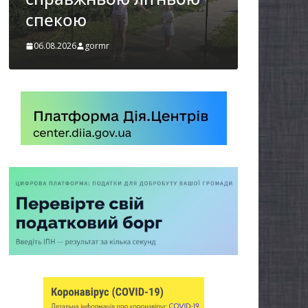
України
06.08.2026
gormr