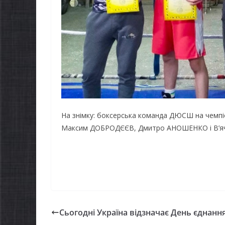
На знімку: боксерська команда ДЮСШ на чемп
Максим ДОБРОДЄЄВ, Дмитро АНОШЕНКО і В’я
НОВИНИ
Батьки
Сьогодні Україна відзначає День єднанн
НОВИНИ
першок