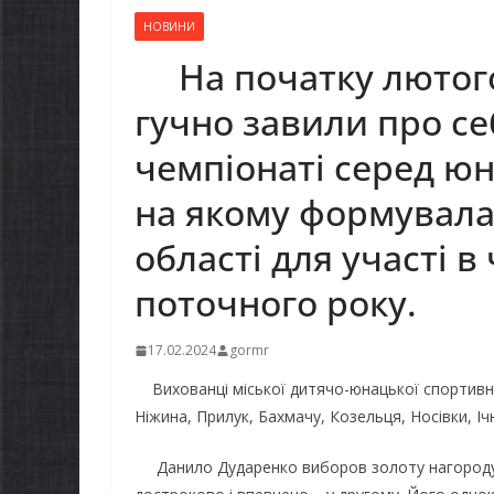
НОВИНИ
На початку лютого 
гучно завили про се
чемпіонаті серед юні
на якому формувала
області для участі в
поточного року.
17.02.2024
gormr
Вихованці міської дитячо-юнацької спортивн
Ніжина, Прилук, Бахмачу, Козельця, Носівки, Іч
Данило Дударенко виборов золоту нагороду т