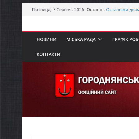
Перейти
Останні:
Останніми дня
П’ятниця, 7 Серпня, 2026
до
справжньою лі
Оголошення пр
вмісту
Премії Кабінету
забезпечення е
НОВИНИ
МІСЬКА РАДА
ГРАФІК РО
До уваги предст
Захищай небо Ч
Батьки майбут
КОНТАКТИ
«Пакунок школ