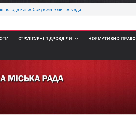
ми погода випробовує жителів громади
тньою спекою
о прийом документів для присудження
 Міністрів України за вагомий внесок у
нергетичної стійкості України
БОТИ
СТРУКТУРНІ ПІДРОЗДІЛИ
НОРМАТИВНО-ПРАВОВ
авників бізнесу!
ернігівщини!
ніх першокласників уже можуть оформити
яра»