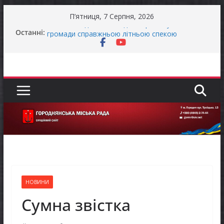
Перейти
П’ятниця, 7 Серпня, 2026
до
Останніми днями погода випробовує жителів
Останні:
вмісту
громади справжньою літньою спекою
Як отримати компенсацію за товари, придбані
для ветеранського бізнесу
Уповноважений Верховної Ради України з
прав людини проводить опитування щодо
реалізації права осіб з інвалідністю на працю
Захищай небо Чернігівщини!
Батьки майбутніх першокласників уже можуть
оформити «Пакунок школяра»
НОВИНИ
Сумна звістка