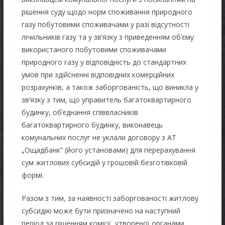
рішення суду щодо норм споживання природного
газу побутовими споживачами у разі відсутності
лічильників газу та у зв’язку з приведенням об’єму
використаного побутовими споживачами
природного газу у відповідність до стандартних
умов при здійсненні відповідних комерційних
розрахунків, а також заборгованість, що виникла у
зв’язку з тим, що управитель багатоквартирного
будинку, об’єднання співвласників
багатоквартирного будинку, виконавець
комунальних послуг не уклали договору з АТ
„Ощадбанк” (його установами) для перерахування
сум житлових субсидій у грошовій безготівковій
формі.
Разом з тим, за наявності заборгованості житлову
субсидію може бути призначено на наступний
період за рішенням комісії, утвореної органами