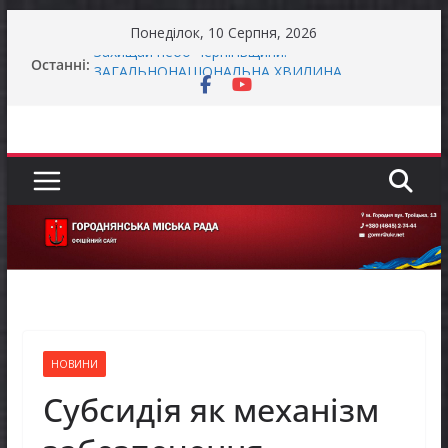
Перейти
Понеділок, 10 Серпня, 2026
до
Останні:
Захищай небо Чернігівщини!
вмісту
ЗАГАЛЬНОНАЦІОНАЛЬНА ХВИЛИНА
МОВЧАННЯ
ЗАГАЛЬНОНАЦІОНАЛЬНА ХВИЛИНА
МОВЧАННЯ
Як отримати компенсацію за товари, придбані
для ветеранського бізнесу
Уповноважений Верховної Ради України з
прав людини проводить опитування щодо
реалізації права осіб з інвалідністю на працю
НОВИНИ
Субсидія як механізм