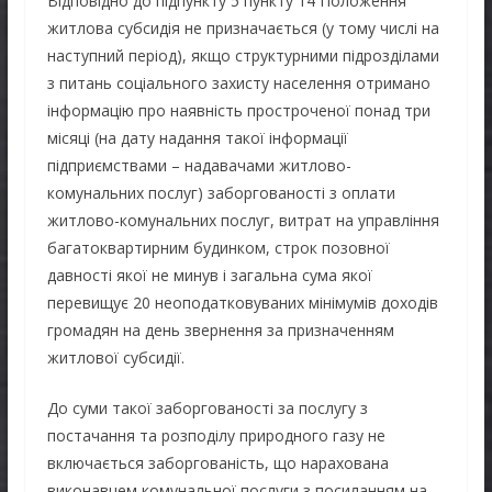
Відповідно до підпункту 5 пункту 14 Положення
житлова субсидія не призначається (у тому числі на
наступний період), якщо структурними підрозділами
з питань соціального захисту населення отримано
інформацію про наявність простроченої понад три
місяці (на дату надання такої інформації
підприємствами – надавачами житлово-
комунальних послуг) заборгованості з оплати
житлово-комунальних послуг, витрат на управління
багатоквартирним будинком, строк позовної
давності якої не минув і загальна сума якої
перевищує 20 неоподатковуваних мінімумів доходів
громадян на день звернення за призначенням
житлової субсидії.
До суми такої заборгованості за послугу з
постачання та розподілу природного газу не
включається заборгованість, що нарахована
виконавцем комунальної послуги з посиланням на