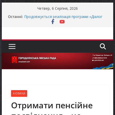
Перейти
Четвер, 6 Серпня, 2026
до
Останні:
Продовжується реалізація програми «Діалог
вмісту
влади та бізнесу»
Городнянська міська рада встановила 100-
відсоткові податкові пільги для територій,
щодо яких прийнято рішення про обов’язкову
евакуацію населення
Відбулась 45-та сесія Городнянської міської
ради восьмого скликання
Оголошення про прийом документів для
присудження Премії Кабінету Міністрів України
за вагомий внесок у забезпечення
енергетичної стійкості України
До уваги представників бізнесу!
НОВИНИ
Отримати пенсійне