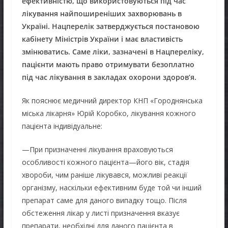
ефективністю, що використовуються під час
лікування найпоширеніших захворювань в
Україні. Нацперелік затверджується постановою
кабінету Міністрів України і має властивість
змінюватись. Саме ліки, зазначені в Нацпереліку,
пацієнти мають право отримувати безоплатно
під час лікування в закладах охорони здоров’я.
Як пояснює медичний директор КНП «Городнянська
міська лікарня» Юрій Коробко, лікування кожного
пацієнта індивідуальне:
—При призначенні лікування враховуються
особливості кожного пацієнта—його вік, стадія
хвороби, чим раніше лікувався, можливі реакції
організму, наскільки ефективним буде той чи інший
препарат саме для даного випадку тощо. Після
обстеження лікар у листі призначення вказує
препарати, необхідні для даного пацієнта в