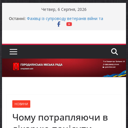
Перейти
Четвер, 6 Серпня, 2026
до
Останні:
Фахівці із супроводу ветеранів війни та
вмісту
демобілізованих осіб в Городнянській громаді
ЗАГАЛЬНОНАЦІОНАЛЬНА ХВИЛИНА
МОВЧАННЯ
Оголошення про своєчасну сплату земельного
податку та мінімального податкового
зобов’язання (МПЗ)
Городнянська міська рада встановила 100-
відсоткові податкові пільги для територій,
щодо яких прийнято рішення про обов’язкову
евакуацію населення
Відбулась 45-та сесія Городнянської міської
ради восьмого скликання
НОВИНИ
Чому потрапляючи в